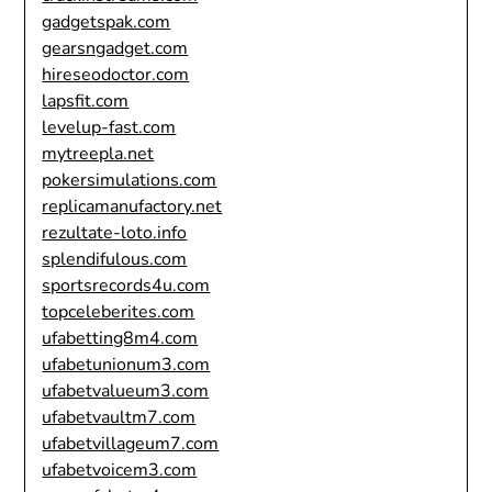
gadgetspak.com
gearsngadget.com
hireseodoctor.com
lapsfit.com
levelup-fast.com
mytreepla.net
pokersimulations.com
replicamanufactory.net
rezultate-loto.info
splendifulous.com
sportsrecords4u.com
topceleberites.com
ufabetting8m4.com
ufabetunionum3.com
ufabetvalueum3.com
ufabetvaultm7.com
ufabetvillageum7.com
ufabetvoicem3.com