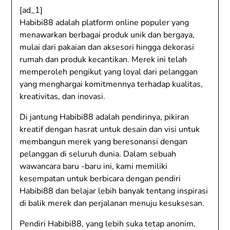
[ad_1]
Habibi88 adalah platform online populer yang
menawarkan berbagai produk unik dan bergaya,
mulai dari pakaian dan aksesori hingga dekorasi
rumah dan produk kecantikan. Merek ini telah
memperoleh pengikut yang loyal dari pelanggan
yang menghargai komitmennya terhadap kualitas,
kreativitas, dan inovasi.
Di jantung Habibi88 adalah pendirinya, pikiran
kreatif dengan hasrat untuk desain dan visi untuk
membangun merek yang beresonansi dengan
pelanggan di seluruh dunia. Dalam sebuah
wawancara baru -baru ini, kami memiliki
kesempatan untuk berbicara dengan pendiri
Habibi88 dan belajar lebih banyak tentang inspirasi
di balik merek dan perjalanan menuju kesuksesan.
Pendiri Habibi88, yang lebih suka tetap anonim,