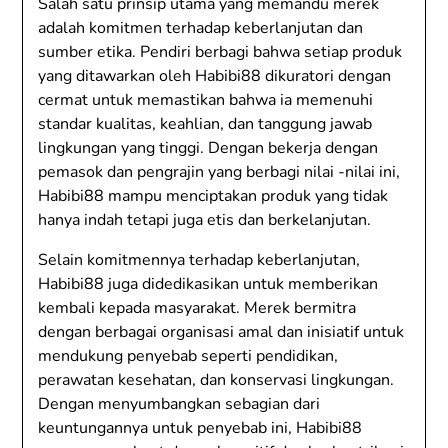
Salah satu prinsip utama yang memandu merek
adalah komitmen terhadap keberlanjutan dan
sumber etika. Pendiri berbagi bahwa setiap produk
yang ditawarkan oleh Habibi88 dikuratori dengan
cermat untuk memastikan bahwa ia memenuhi
standar kualitas, keahlian, dan tanggung jawab
lingkungan yang tinggi. Dengan bekerja dengan
pemasok dan pengrajin yang berbagi nilai -nilai ini,
Habibi88 mampu menciptakan produk yang tidak
hanya indah tetapi juga etis dan berkelanjutan.
Selain komitmennya terhadap keberlanjutan,
Habibi88 juga didedikasikan untuk memberikan
kembali kepada masyarakat. Merek bermitra
dengan berbagai organisasi amal dan inisiatif untuk
mendukung penyebab seperti pendidikan,
perawatan kesehatan, dan konservasi lingkungan.
Dengan menyumbangkan sebagian dari
keuntungannya untuk penyebab ini, Habibi88