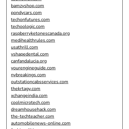
bamzyshop.com
pondycars.com
techonfutures.com
techoologic.com
raspberryketonescanada.org
medihealthrules.com
usathrill.com
vshapedental.com
canfandalucia.org
yourengineguide.com
nybreakings.com
outstationcabsservices.com
thekrtagy.com
xchangeindia.com
coolmicrotech.com
dreamhousehack.com
the-techteacher.com
automobilenews-online.com