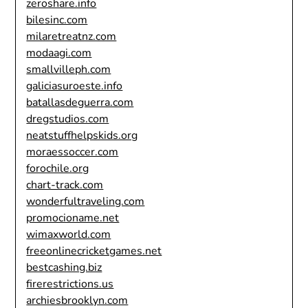
zeroshare.info
bilesinc.com
milaretreatnz.com
modaagi.com
smallvilleph.com
galiciasuroeste.info
batallasdeguerra.com
dregstudios.com
neatstuffhelpskids.org
moraessoccer.com
forochile.org
chart-track.com
wonderfultraveling.com
promocioname.net
wimaxworld.com
freeonlinecricketgames.net
bestcashing.biz
firerestrictions.us
archiesbrooklyn.com