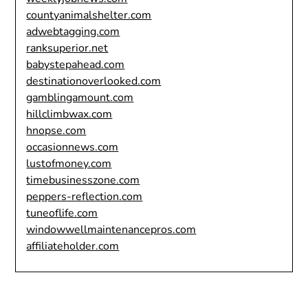
countyanimalshelter.com
adwebtagging.com
ranksuperior.net
babystepahead.com
destinationoverlooked.com
gamblingamount.com
hillclimbwax.com
hnopse.com
occasionnews.com
lustofmoney.com
timebusinesszone.com
peppers-reflection.com
tuneoflife.com
windowwellmaintenancepros.com
affiliateholder.com