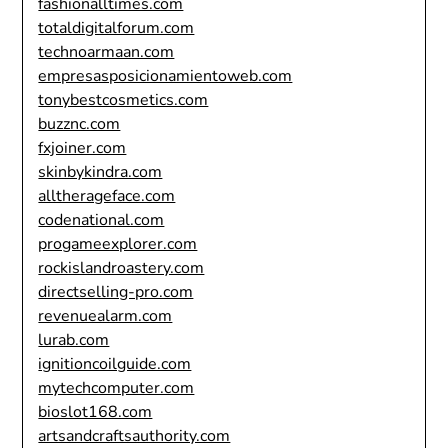
fashionalltimes.com
totaldigitalforum.com
technoarmaan.com
empresasposicionamientoweb.com
tonybestcosmetics.com
buzznc.com
fxjoiner.com
skinbykindra.com
alltherageface.com
codenational.com
progameexplorer.com
rockislandroastery.com
directselling-pro.com
revenuealarm.com
lurab.com
ignitioncoilguide.com
mytechcomputer.com
bioslot168.com
artsandcraftsauthority.com