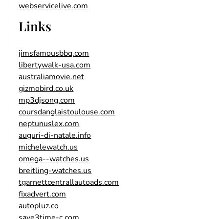
webservicelive.com
Links
jimsfamousbbq.com
libertywalk-usa.com
australiamovie.net
gizmobird.co.uk
mp3djsong.com
coursdanglaistoulouse.com
neptunuslex.com
auguri-di-natale.info
michelewatch.us
omega--watches.us
breitling-watches.us
tgarnettcentrallautoads.com
fixadvert.com
autopluz.co
save3time-c.com