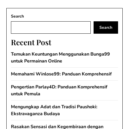
Search
Search
Recent Post
Temukan Keuntungan Menggunakan Bunga99
untuk Permainan Online
Memahami Winlose99: Panduan Komprehensif
Pengertian Parlay4D: Panduan Komprehensif
untuk Pemula
Mengungkap Adat dan Tradisi Paushoki:
Ekstravaganza Budaya
Rasakan Sensasi dan Kegembiraan dengan