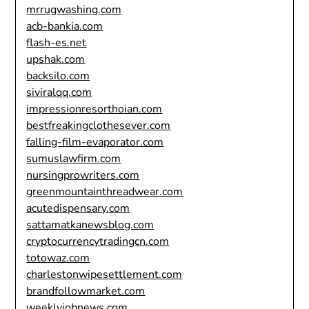
mrrugwashing.com
acb-bankia.com
flash-es.net
upshak.com
backsilo.com
siviralqq.com
impressionresorthoian.com
bestfreakingclothesever.com
falling-film-evaporator.com
sumuslawfirm.com
nursingprowriters.com
greenmountainthreadwear.com
acutedispensary.com
sattamatkanewsblog.com
cryptocurrencytradingcn.com
totowaz.com
charlestonwipesettlement.com
brandfollowmarket.com
weeklyjobnews.com