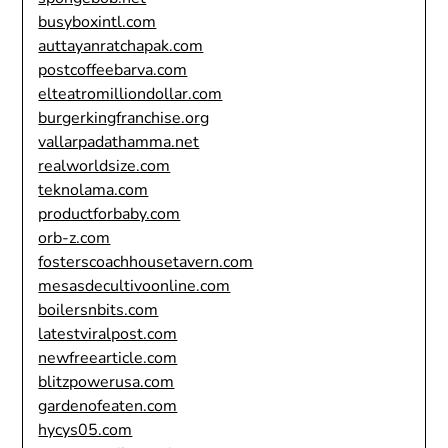
busyboxintl.com
auttayanratchapak.com
postcoffeebarva.com
elteatromilliondollar.com
burgerkingfranchise.org
vallarpadathamma.net
realworldsize.com
teknolama.com
productforbaby.com
orb-z.com
fosterscoachhousetavern.com
mesasdecultivoonline.com
boilersnbits.com
latestviralpost.com
newfreearticle.com
blitzpowerusa.com
gardenofeaten.com
hycys05.com