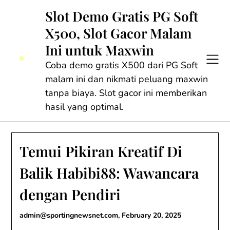
Skip
Slot Demo Gratis PG Soft
to
X500, Slot Gacor Malam
content
Ini untuk Maxwin
Coba demo gratis X500 dari PG Soft
malam ini dan nikmati peluang maxwin
tanpa biaya. Slot gacor ini memberikan
hasil yang optimal.
Temui Pikiran Kreatif Di
Balik Habibi88: Wawancara
dengan Pendiri
admin@sportingnewsnet.com
,
February 20, 2025