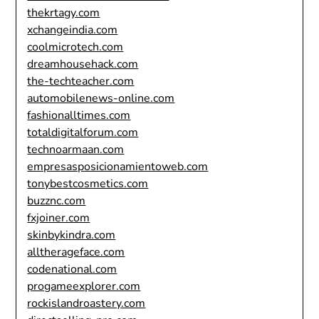
thekrtagy.com
xchangeindia.com
coolmicrotech.com
dreamhousehack.com
the-techteacher.com
automobilenews-online.com
fashionalltimes.com
totaldigitalforum.com
technoarmaan.com
empresasposicionamientoweb.com
tonybestcosmetics.com
buzznc.com
fxjoiner.com
skinbykindra.com
alltherageface.com
codenational.com
progameexplorer.com
rockislandroastery.com