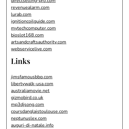
directselling-pro.com
revenuealarm.com
lurab.com
ignitioncoilguide.com
mytechcomputer.com
bioslot168.com
artsandcraftsauthority.com
webservicelive.com
Links
jimsfamousbbq.com
libertywalk-usa.com
australiamovie.net
gizmobird.co.uk
mp3djsong.com
coursdanglaistoulouse.com
neptunuslex.com
auguri-di-natale.info