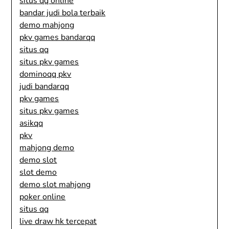
situs qq online
bandar judi bola terbaik
demo mahjong
pkv games bandarqq
situs qq
situs pkv games
dominoqq pkv
judi bandarqq
pkv games
situs pkv games
asikqq
pkv
mahjong demo
demo slot
slot demo
demo slot mahjong
poker online
situs qq
live draw hk tercepat