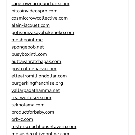
capetownacupuncture.com
bitcoinvideospro.com
cosmiccrowcollective.com
alain-jacquet.com
gotisouizakayabakeneko.com
meshpoint.me
spongebob.net
busyboxintl.com
auttayanratchapak.com
postcoffeebarva.com
elteatromilliondollar.com
burgerkingfranchise.org
vallarpadathamma.net
realworldsize.com
teknolama.com
productforbaby.com
orb-z.com
fosterscoachhousetavern.com
mesasdecultivoonline.com