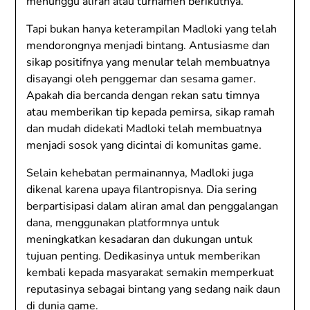
menunggu aliran atau turnamen berikutnya.
Tapi bukan hanya keterampilan Madloki yang telah
mendorongnya menjadi bintang. Antusiasme dan
sikap positifnya yang menular telah membuatnya
disayangi oleh penggemar dan sesama gamer.
Apakah dia bercanda dengan rekan satu timnya
atau memberikan tip kepada pemirsa, sikap ramah
dan mudah didekati Madloki telah membuatnya
menjadi sosok yang dicintai di komunitas game.
Selain kehebatan permainannya, Madloki juga
dikenal karena upaya filantropisnya. Dia sering
berpartisipasi dalam aliran amal dan penggalangan
dana, menggunakan platformnya untuk
meningkatkan kesadaran dan dukungan untuk
tujuan penting. Dedikasinya untuk memberikan
kembali kepada masyarakat semakin memperkuat
reputasinya sebagai bintang yang sedang naik daun
di dunia game.