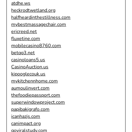
atdhe.ws
heckrodtwetland.org
halfheardinthestillness.com
mybestmassagechair.com
ericreed.net
fluxetine.com
mobilecasino8760.com
betqq3.net
casinoloans5.us
CasinoAuction.us
kipooglecouk.us
mykitchennhome.com
aumoulinvert.com
thefoodiepassport.com
superwindowproject.com
papibakigrafo.com
icanhazjs.com
canimpact.org
goviralstudy.com