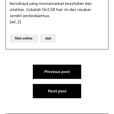
bercahaya yang memancarkan kesehatan dan
vitalitas. Cobalah Ori138 hari ini dan rasakan
sendiri perbedaannya.
[ad_2]
Slot online
slot
Post
Previous post
navigation
Next post