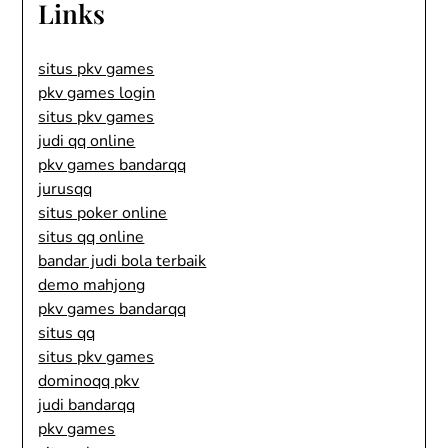
Links
situs pkv games
pkv games login
situs pkv games
judi qq online
pkv games bandarqq
jurusqq
situs poker online
situs qq online
bandar judi bola terbaik
demo mahjong
pkv games bandarqq
situs qq
situs pkv games
dominoqq pkv
judi bandarqq
pkv games