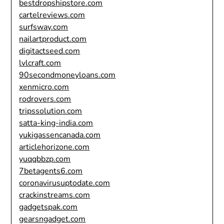
bestdropshipstore.com
cartelreviews.com
surfsway.com
nailartproduct.com
digitactseed.com
lvlcraft.com
90secondmoneyloans.com
xenmicro.com
rodrovers.com
tripssolution.com
satta-king-india.com
yukigassencanada.com
articlehorizone.com
yuqqbbzp.com
7betagents6.com
coronavirusuptodate.com
crackinstreams.com
gadgetspak.com
gearsngadget.com