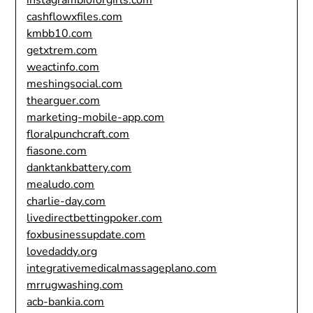
instagrambioforgirls.com
cashflowxfiles.com
kmbb10.com
getxtrem.com
weactinfo.com
meshingsocial.com
thearguer.com
marketing-mobile-app.com
floralpunchcraft.com
fiasone.com
danktankbattery.com
mealudo.com
charlie-day.com
livedirectbettingpoker.com
foxbusinessupdate.com
lovedaddy.org
integrativemedicalmassageplano.com
mrrugwashing.com
acb-bankia.com