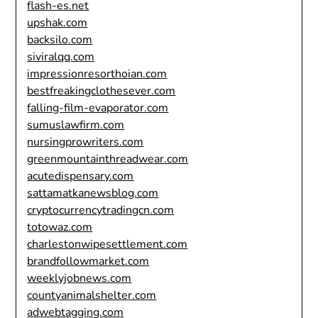
flash-es.net
upshak.com
backsilo.com
siviralqq.com
impressionresorthoian.com
bestfreakingclothesever.com
falling-film-evaporator.com
sumuslawfirm.com
nursingprowriters.com
greenmountainthreadwear.com
acutedispensary.com
sattamatkanewsblog.com
cryptocurrencytradingcn.com
totowaz.com
charlestonwipesettlement.com
brandfollowmarket.com
weeklyjobnews.com
countyanimalshelter.com
adwebtagging.com