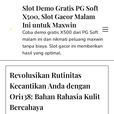
Skip
Slot Demo Gratis PG Soft
to
X500, Slot Gacor Malam
content
Ini untuk Maxwin
Coba demo gratis X500 dari PG Soft
malam ini dan nikmati peluang maxwin
tanpa biaya. Slot gacor ini memberikan
hasil yang optimal.
Revolusikan Rutinitas
Kecantikan Anda dengan
Ori138: Bahan Rahasia Kulit
Bercahaya