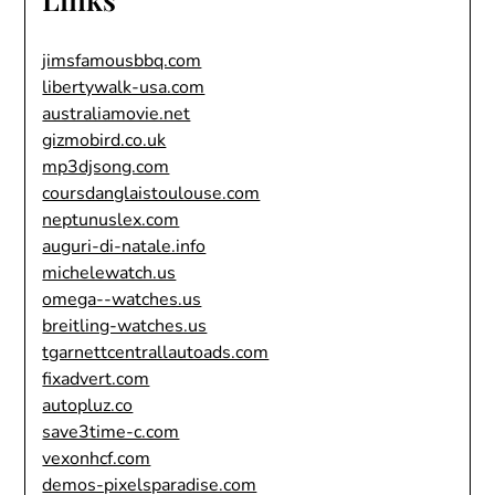
jimsfamousbbq.com
libertywalk-usa.com
australiamovie.net
gizmobird.co.uk
mp3djsong.com
coursdanglaistoulouse.com
neptunuslex.com
auguri-di-natale.info
michelewatch.us
omega--watches.us
breitling-watches.us
tgarnettcentrallautoads.com
fixadvert.com
autopluz.co
save3time-c.com
vexonhcf.com
demos-pixelsparadise.com