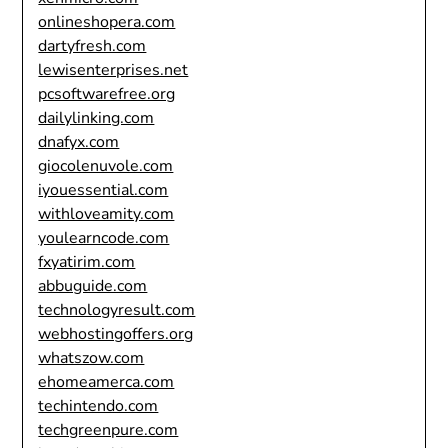
onlineshopera.com
dartyfresh.com
lewisenterprises.net
pcsoftwarefree.org
dailylinking.com
dnafyx.com
giocolenuvole.com
iyouessential.com
withloveamity.com
youlearncode.com
fxyatirim.com
abbuguide.com
technologyresult.com
webhostingoffers.org
whatszow.com
ehomeamerca.com
techintendo.com
techgreenpure.com