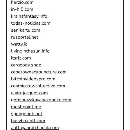
herzio.com
in-hi5.com
krainafantasy.info
todas-noticias.com
senikartu.com
rusportal.net
watty.io
livinginthesun.info
itsriz.com
cargoods.shop
capetownacupuncture.com
bitcoinvideospro.com
cosmiccrowcollective.com
alain-jacquet.com
gotisouizakayabakeneko.com
meshpoint.me
spongebob.net
busyboxintl.com
auttayanratchapak.com