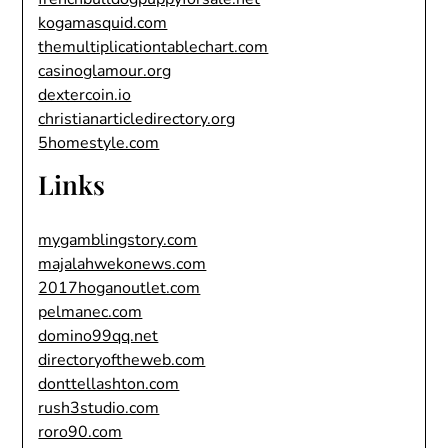
kogamasquid.com
themultiplicationtablechart.com
casinoglamour.org
dextercoin.io
christianarticledirectory.org
5homestyle.com
Links
mygamblingstory.com
majalahwekonews.com
2017hoganoutlet.com
pelmanec.com
domino99qq.net
directoryoftheweb.com
donttellashton.com
rush3studio.com
roro90.com