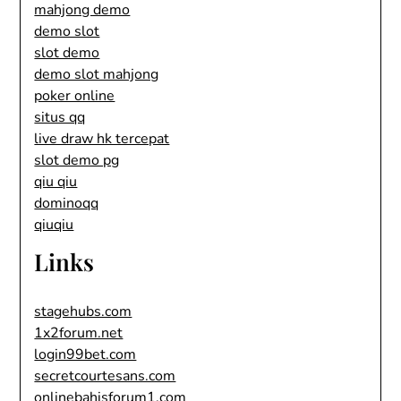
mahjong demo
demo slot
slot demo
demo slot mahjong
poker online
situs qq
live draw hk tercepat
slot demo pg
qiu qiu
dominoqq
qiuqiu
Links
stagehubs.com
1x2forum.net
login99bet.com
secretcourtesans.com
onlinebahisforum1.com