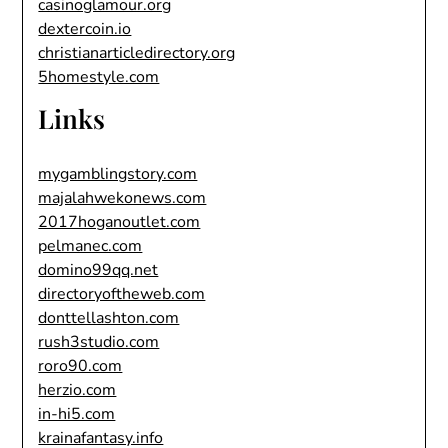
casinoglamour.org
dextercoin.io
christianarticledirectory.org
5homestyle.com
Links
mygamblingstory.com
majalahwekonews.com
2017hoganoutlet.com
pelmanec.com
domino99qq.net
directoryoftheweb.com
donttellashton.com
rush3studio.com
roro90.com
herzio.com
in-hi5.com
krainafantasy.info