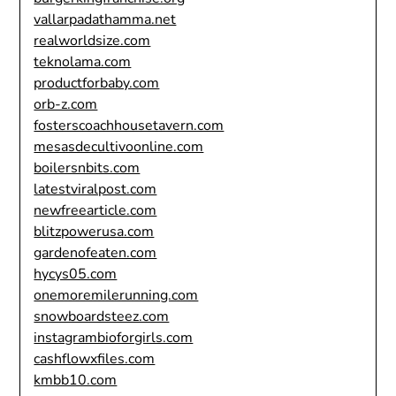
vallarpadathamma.net
realworldsize.com
teknolama.com
productforbaby.com
orb-z.com
fosterscoachhousetavern.com
mesasdecultivoonline.com
boilersnbits.com
latestviralpost.com
newfreearticle.com
blitzpowerusa.com
gardenofeaten.com
hycys05.com
onemoremilerunning.com
snowboardsteez.com
instagrambioforgirls.com
cashflowxfiles.com
kmbb10.com