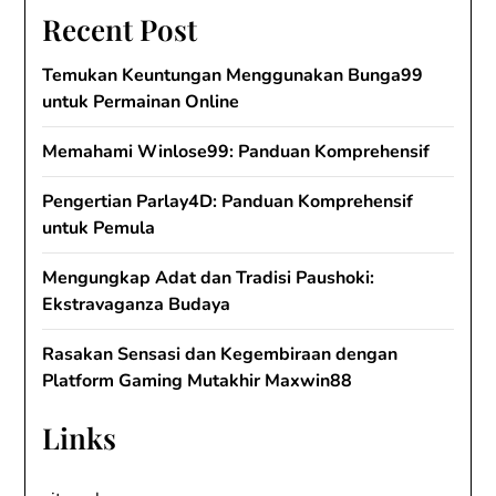
Recent Post
Temukan Keuntungan Menggunakan Bunga99
untuk Permainan Online
Memahami Winlose99: Panduan Komprehensif
Pengertian Parlay4D: Panduan Komprehensif
untuk Pemula
Mengungkap Adat dan Tradisi Paushoki:
Ekstravaganza Budaya
Rasakan Sensasi dan Kegembiraan dengan
Platform Gaming Mutakhir Maxwin88
Links