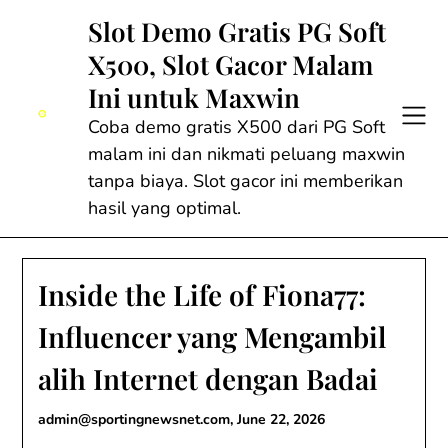
Skip
Slot Demo Gratis PG Soft
to
X500, Slot Gacor Malam
content
Ini untuk Maxwin
Coba demo gratis X500 dari PG Soft
malam ini dan nikmati peluang maxwin
tanpa biaya. Slot gacor ini memberikan
hasil yang optimal.
Inside the Life of Fiona77:
Influencer yang Mengambil
alih Internet dengan Badai
admin@sportingnewsnet.com
,
June 22, 2026