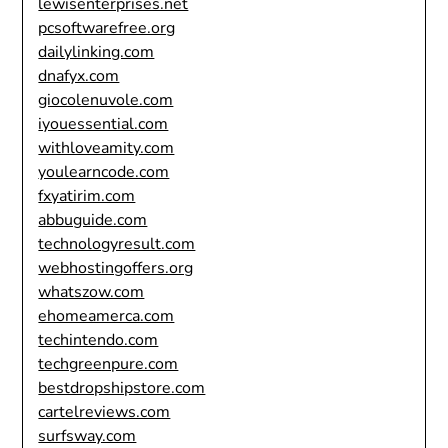
lewisenterprises.net
pcsoftwarefree.org
dailylinking.com
dnafyx.com
giocolenuvole.com
iyouessential.com
withloveamity.com
youlearncode.com
fxyatirim.com
abbuguide.com
technologyresult.com
webhostingoffers.org
whatszow.com
ehomeamerca.com
techintendo.com
techgreenpure.com
bestdropshipstore.com
cartelreviews.com
surfsway.com