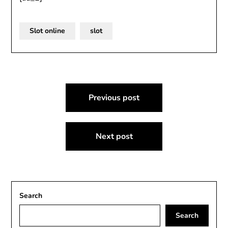
Slot online
slot
Post
Previous post
navigation
Next post
Search
Search