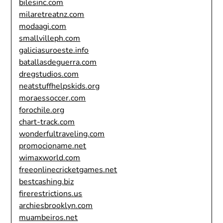
bilesinc.com
milaretreatnz.com
modaagi.com
smallvilleph.com
galiciasuroeste.info
batallasdeguerra.com
dregstudios.com
neatstuffhelpskids.org
moraessoccer.com
forochile.org
chart-track.com
wonderfultraveling.com
promocioname.net
wimaxworld.com
freeonlinecricketgames.net
bestcashing.biz
firerestrictions.us
archiesbrooklyn.com
muambeiros.net