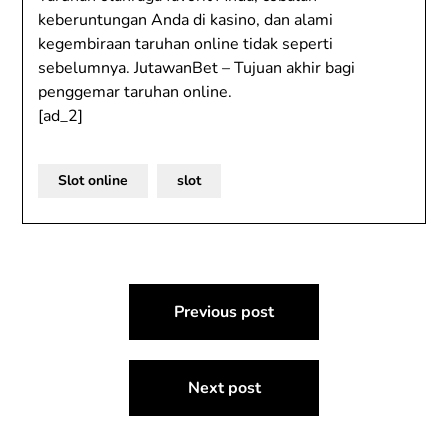
keberuntungan Anda di kasino, dan alami
kegembiraan taruhan online tidak seperti
sebelumnya. JutawanBet – Tujuan akhir bagi
penggemar taruhan online.
[ad_2]
Slot online
slot
Post
Previous post
navigation
Next post