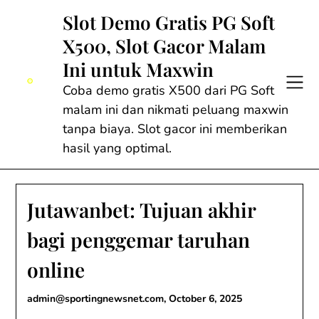
Skip
Slot Demo Gratis PG Soft
to
X500, Slot Gacor Malam
content
Ini untuk Maxwin
Coba demo gratis X500 dari PG Soft
malam ini dan nikmati peluang maxwin
tanpa biaya. Slot gacor ini memberikan
hasil yang optimal.
Jutawanbet: Tujuan akhir
bagi penggemar taruhan
online
admin@sportingnewsnet.com
,
October 6, 2025