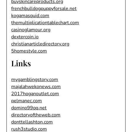
buyskincareproducts.org
frenchbulldogpuppyforsale.net
kogamasquid.com
themultiplicationtablechart.com
casinoglamour.org
dextercoin.io
christianarticledirectory.org
5homestyle.com
Links
mygamblingstory.com
majalahwekonews.com
2017hoganoutlet.com
pelmanec.com
domino99qq.net
directoryoftheweb.com
donttellashton.com
rush3studio.com