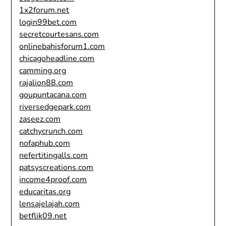
1x2forum.net
login99bet.com
secretcourtesans.com
onlinebahisforum1.com
chicagoheadline.com
camming.org
rajalion88.com
goupuntacana.com
riversedgepark.com
zaseez.com
catchycrunch.com
nofaphub.com
nefertitingalls.com
patsyscreations.com
income4proof.com
educaritas.org
lensajelajah.com
betflik09.net