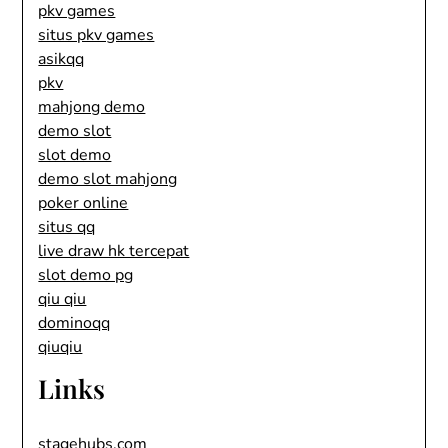
pkv games
situs pkv games
asikqq
pkv
mahjong demo
demo slot
slot demo
demo slot mahjong
poker online
situs qq
live draw hk tercepat
slot demo pg
qiu qiu
dominoqq
qiuqiu
Links
stagehubs.com