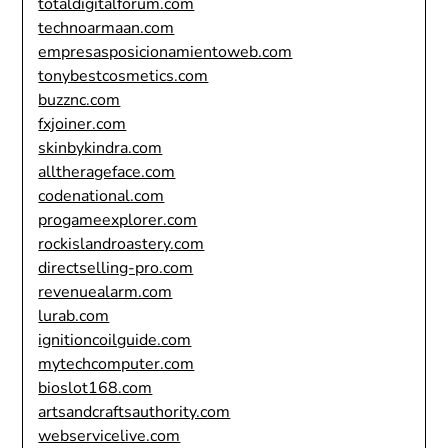
totaldigitalforum.com
technoarmaan.com
empresasposicionamientoweb.com
tonybestcosmetics.com
buzznc.com
fxjoiner.com
skinbykindra.com
alltherageface.com
codenational.com
progameexplorer.com
rockislandroastery.com
directselling-pro.com
revenuealarm.com
lurab.com
ignitioncoilguide.com
mytechcomputer.com
bioslot168.com
artsandcraftsauthority.com
webservicelive.com