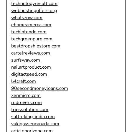
technologyresult.com
webhostingoffers.org
whatszow.com
ehomeamerca.com
techintendo.com
techgreenpure.com
bestdropshipstore.com
cartelreviews.com
surfsway.com
nailartproduct.com
digitactseed.com
lvlcraft.com
90secondmoneyloans.com
xenmicro.com
rodrovers.com
tripssolution.com
satta-king-india.com
yukigassencanada.com
articlehorizone.com