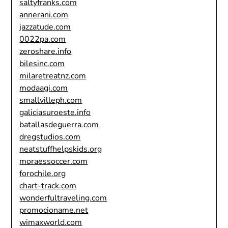
saltyfranks.com
annerani.com
jazzatude.com
0022pa.com
zeroshare.info
bilesinc.com
milaretreatnz.com
modaagi.com
smallvilleph.com
galiciasuroeste.info
batallasdeguerra.com
dregstudios.com
neatstuffhelpskids.org
moraessoccer.com
forochile.org
chart-track.com
wonderfultraveling.com
promocioname.net
wimaxworld.com