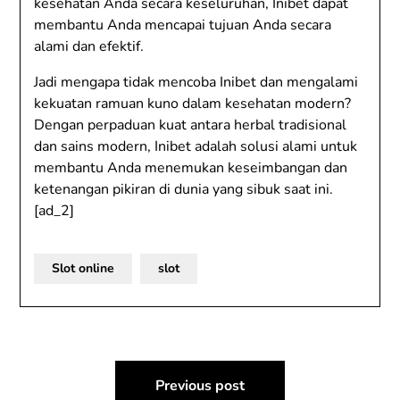
kesehatan Anda secara keseluruhan, Inibet dapat
membantu Anda mencapai tujuan Anda secara
alami dan efektif.
Jadi mengapa tidak mencoba Inibet dan mengalami
kekuatan ramuan kuno dalam kesehatan modern?
Dengan perpaduan kuat antara herbal tradisional
dan sains modern, Inibet adalah solusi alami untuk
membantu Anda menemukan keseimbangan dan
ketenangan pikiran di dunia yang sibuk saat ini.
[ad_2]
Slot online
slot
Post
Previous post