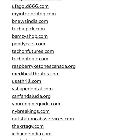
ufagold666.com
myinteriorblog.com
bnewsindia.com
techiepick.com
bamzyshop.com
pondycars.com
techonfutures.com
techoologic.com
raspberryketonescanada.org
medihealthrules.com
usathrill.com
vshapedental.com
canfandalucia.org
yourengineguide.com
nybreakings.com
outstationcabsservices.com
thekrtagy.com
xchangeindia.com