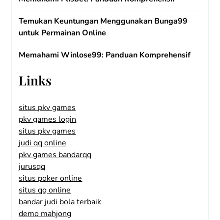
Temukan Keuntungan Menggunakan Bunga99
untuk Permainan Online
Memahami Winlose99: Panduan Komprehensif
Links
situs pkv games
pkv games login
situs pkv games
judi qq online
pkv games bandarqq
jurusqq
situs poker online
situs qq online
bandar judi bola terbaik
demo mahjong