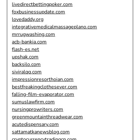
livedirectbettingpoker.com
foxbusinessupdate.com
lovedaddy.org
integrativemedicalmassageplano.com
mrrugwashing.com
acb-bankia.com
flash-es.net
upshak.com
backsilo.com
siviralqq.com
impressionresorthoian.com
bestfreakingclothesever.com
falling-film-evaporator.com
sumuslawfirm.com
nursingprowriters.com
greenmountainthreadwear.com
acutedispensary.com
sattamatkanewsblog.com
cryptocurrencytradingcn.com