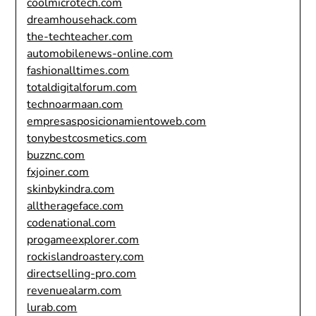
coolmicrotech.com
dreamhousehack.com
the-techteacher.com
automobilenews-online.com
fashionalltimes.com
totaldigitalforum.com
technoarmaan.com
empresasposicionamientoweb.com
tonybestcosmetics.com
buzznc.com
fxjoiner.com
skinbykindra.com
alltherageface.com
codenational.com
progameexplorer.com
rockislandroastery.com
directselling-pro.com
revenuealarm.com
lurab.com