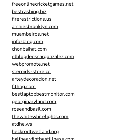
freeonlinecricketgames.net
bestcashing.biz
firerestrictions.us
archiesbrooklyn.com
muambeiros.net
infozblog.com
chonbaihat.com
elblogdeoscargonzalez.com
webpromote.net
steroids-store.co
arteydecoracion.net
fithog.com
bestlaptopbestmonitor.com
georginaryland.com
roseandbasil.com
thewhitewhitelights.com
atdhe.ws
heckrodtwetland.org
halfheardinthestillness.com