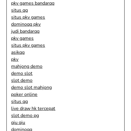
pkv games bandarqq
situs qq
situs pkv games
dominoqq pkv
judi bandarqq
pkv games
situs pkv games
asikqq
pkv
mahjong demo
demo slot
slot demo
demo slot mahjong
poker online
situs qq
live draw hk tercepat
slot demo pg
qiu qiu
dominoqq