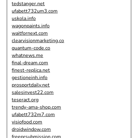
tedstanger.net
ufabett732um3.com
uskola.info
wagonpaints.info
waitfornext.com
clearvisionmarketing.co
quantum-code.co
whatnews.me
final-dream.com
finest-replica.net
gestioneinh.info
prosportdaily.net
salesinvest22.com
teseract.org
trendy-ama-shop.com
ufabett732m7.com
visiofood.com
droidwindow.com
freeprsubmission.com