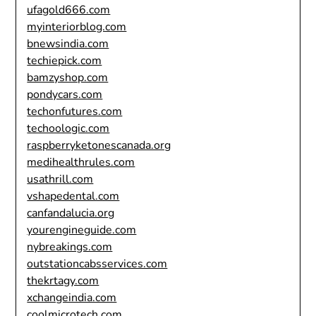
ufagold666.com
myinteriorblog.com
bnewsindia.com
techiepick.com
bamzyshop.com
pondycars.com
techonfutures.com
techoologic.com
raspberryketonescanada.org
medihealthrules.com
usathrill.com
vshapedental.com
canfandalucia.org
yourengineguide.com
nybreakings.com
outstationcabsservices.com
thekrtagy.com
xchangeindia.com
coolmicrotech.com