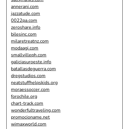
annerani.com
jazzatude.com
0022pa.com
zeroshare.info
bilesinc.com
milaretreatnz.com
modaagi.com
smallvilleph.com
galiciasuroeste.info
batallasdeguerra.com
dregstudios.com
neatstuffhelpskids.org
moraessoccer.com
forochile.org
chart-track.com
wonderfultraveling.com
promocioname.net
wimaxworld.com