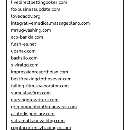
livedirectbettingpoker.com
foxbusinessupdate.com
lovedaddy.org
integrativemedicalmassageplano.com
mrrugwashing.com
acb-bankia.com
flash-es.net
upshak.com
backsilo.com
siviralqq.com
impressionresorthoian.com
bestfreakingclothesever.com
falling-film-evaporator.com
sumuslawfirm.com
nursingprowriters.com
greenmountainthreadwear.com
acutedispensary.com
sattamatkanewsblog.com
cryptocurrencytradingcn.com