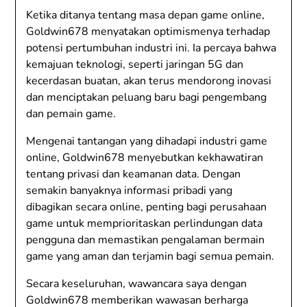
Ketika ditanya tentang masa depan game online,
Goldwin678 menyatakan optimismenya terhadap
potensi pertumbuhan industri ini. Ia percaya bahwa
kemajuan teknologi, seperti jaringan 5G dan
kecerdasan buatan, akan terus mendorong inovasi
dan menciptakan peluang baru bagi pengembang
dan pemain game.
Mengenai tantangan yang dihadapi industri game
online, Goldwin678 menyebutkan kekhawatiran
tentang privasi dan keamanan data. Dengan
semakin banyaknya informasi pribadi yang
dibagikan secara online, penting bagi perusahaan
game untuk memprioritaskan perlindungan data
pengguna dan memastikan pengalaman bermain
game yang aman dan terjamin bagi semua pemain.
Secara keseluruhan, wawancara saya dengan
Goldwin678 memberikan wawasan berharga