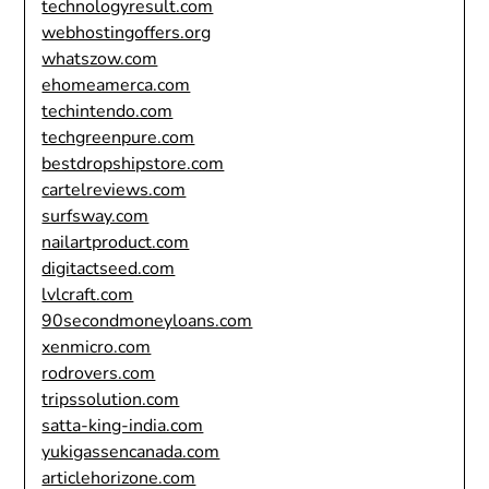
technologyresult.com
webhostingoffers.org
whatszow.com
ehomeamerca.com
techintendo.com
techgreenpure.com
bestdropshipstore.com
cartelreviews.com
surfsway.com
nailartproduct.com
digitactseed.com
lvlcraft.com
90secondmoneyloans.com
xenmicro.com
rodrovers.com
tripssolution.com
satta-king-india.com
yukigassencanada.com
articlehorizone.com