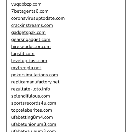
yuqqbbzp.com
7betagents6.com
coronavirusuptodate.com
crackinstreams.com
gadgetspak.com
gearsngadget.com
hireseodoctor.com
lapsfit.com
levelup-fast.com
mytreepla.net
pokersimulations.com
replicamanufactory.net
rezultate-loto.info
splendifulous.com
sportsrecords4u.com
topceleberites.com
ufabetting8m4.com
ufabetunionum3.com
ufabetvalueum3.com