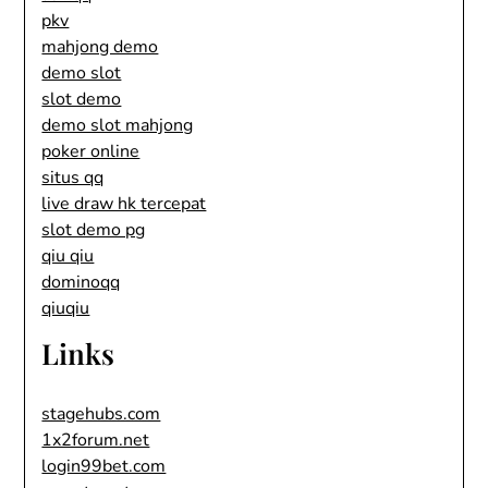
pkv
mahjong demo
demo slot
slot demo
demo slot mahjong
poker online
situs qq
live draw hk tercepat
slot demo pg
qiu qiu
dominoqq
qiuqiu
Links
stagehubs.com
1x2forum.net
login99bet.com