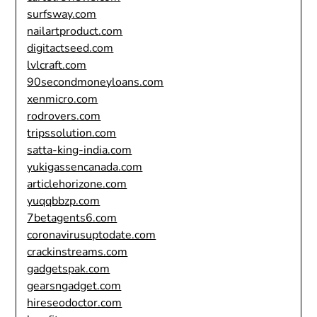
surfsway.com
nailartproduct.com
digitactseed.com
lvlcraft.com
90secondmoneyloans.com
xenmicro.com
rodrovers.com
tripssolution.com
satta-king-india.com
yukigassencanada.com
articlehorizone.com
yuqqbbzp.com
7betagents6.com
coronavirusuptodate.com
crackinstreams.com
gadgetspak.com
gearsngadget.com
hireseodoctor.com