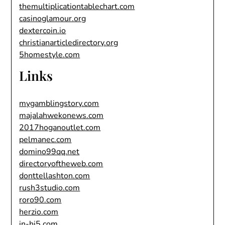
themultiplicationtablechart.com
casinoglamour.org
dextercoin.io
christianarticledirectory.org
5homestyle.com
Links
mygamblingstory.com
majalahwekonews.com
2017hoganoutlet.com
pelmanec.com
domino99qq.net
directoryoftheweb.com
donttellashton.com
rush3studio.com
roro90.com
herzio.com
in-hi5.com