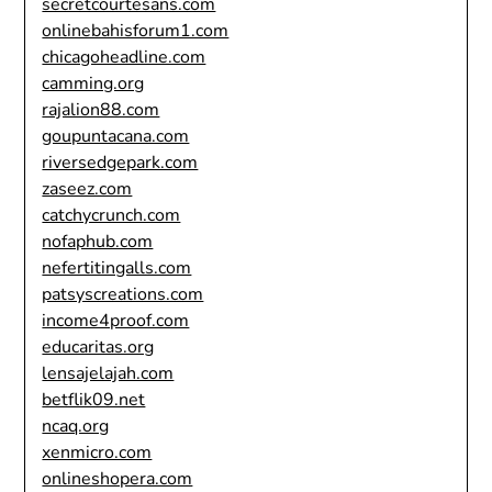
secretcourtesans.com
onlinebahisforum1.com
chicagoheadline.com
camming.org
rajalion88.com
goupuntacana.com
riversedgepark.com
zaseez.com
catchycrunch.com
nofaphub.com
nefertitingalls.com
patsyscreations.com
income4proof.com
educaritas.org
lensajelajah.com
betflik09.net
ncaq.org
xenmicro.com
onlineshopera.com