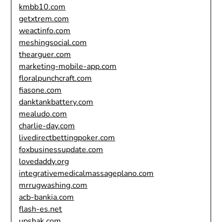
kmbb10.com
getxtrem.com
weactinfo.com
meshingsocial.com
thearguer.com
marketing-mobile-app.com
floralpunchcraft.com
fiasone.com
danktankbattery.com
mealudo.com
charlie-day.com
livedirectbettingpoker.com
foxbusinessupdate.com
lovedaddy.org
integrativemedicalmassageplano.com
mrrugwashing.com
acb-bankia.com
flash-es.net
upshak.com