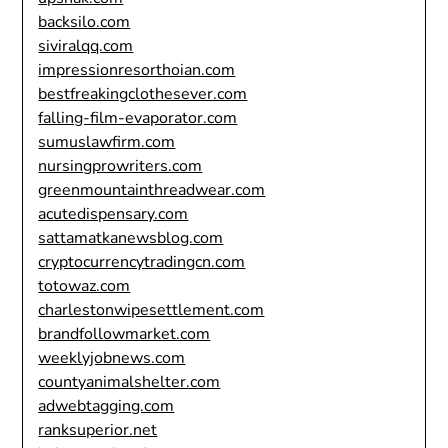
backsilo.com
siviralqq.com
impressionresorthoian.com
bestfreakingclothesever.com
falling-film-evaporator.com
sumuslawfirm.com
nursingprowriters.com
greenmountainthreadwear.com
acutedispensary.com
sattamatkanewsblog.com
cryptocurrencytradingcn.com
totowaz.com
charlestonwipesettlement.com
brandfollowmarket.com
weeklyjobnews.com
countyanimalshelter.com
adwebtagging.com
ranksuperior.net