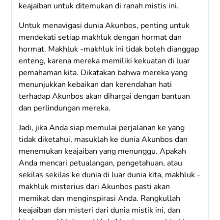
keajaiban untuk ditemukan di ranah mistis ini.
Untuk menavigasi dunia Akunbos, penting untuk
mendekati setiap makhluk dengan hormat dan
hormat. Makhluk -makhluk ini tidak boleh dianggap
enteng, karena mereka memiliki kekuatan di luar
pemahaman kita. Dikatakan bahwa mereka yang
menunjukkan kebaikan dan kerendahan hati
terhadap Akunbos akan dihargai dengan bantuan
dan perlindungan mereka.
Jadi, jika Anda siap memulai perjalanan ke yang
tidak diketahui, masuklah ke dunia Akunbos dan
menemukan keajaiban yang menunggu. Apakah
Anda mencari petualangan, pengetahuan, atau
sekilas sekilas ke dunia di luar dunia kita, makhluk -
makhluk misterius dari Akunbos pasti akan
memikat dan menginspirasi Anda. Rangkullah
keajaiban dan misteri dari dunia mistik ini, dan