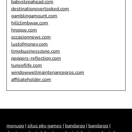
babystepahead.com
destinationoverlooked.com
gamblingamount.com
hillclimbwax.com
hnopse.com
occasionnews.com
lustofmoney.com
timebusinesszone.com
peppers-reflection.com
tuneoflife.com
windowwellmaintenancepros.com
affiliateholder.com
menuqq
|
situs pkv games
|
bandarqq
|
bandarqq
|