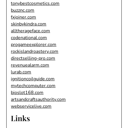
tonybestcosmetics.com
buzznc.com
fxjoiner.com
skinbykindra.com
alltherageface.com
codenational.com
progameexplorer.com
rockislandroastery.com
directselling-pro.com
revenuealarm.com
lurab.com
ignitioncoilguide.com
mytechcomputer.com
bioslot168.com
artsandcraftsauthority.com
webservicelive.com
Links