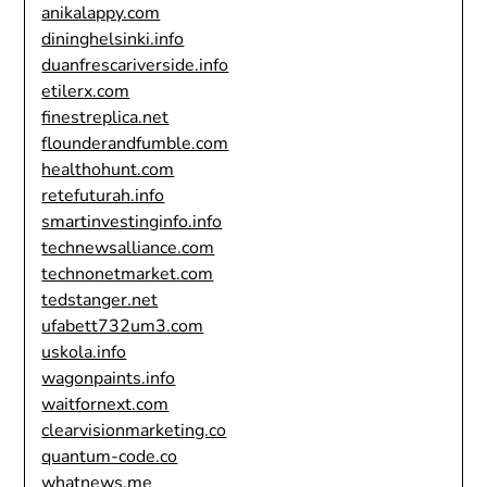
anikalappy.com
dininghelsinki.info
duanfrescariverside.info
etilerx.com
finestreplica.net
flounderandfumble.com
healthohunt.com
retefuturah.info
smartinvestinginfo.info
technewsalliance.com
technonetmarket.com
tedstanger.net
ufabett732um3.com
uskola.info
wagonpaints.info
waitfornext.com
clearvisionmarketing.co
quantum-code.co
whatnews.me