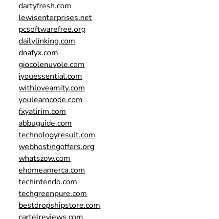
dartyfresh.com
lewisenterprises.net
pcsoftwarefree.org
dailylinking.com
dnafyx.com
giocolenuvole.com
iyouessential.com
withloveamity.com
youlearncode.com
fxyatirim.com
abbuguide.com
technologyresult.com
webhostingoffers.org
whatszow.com
ehomeamerca.com
techintendo.com
techgreenpure.com
bestdropshipstore.com
cartelreviews.com