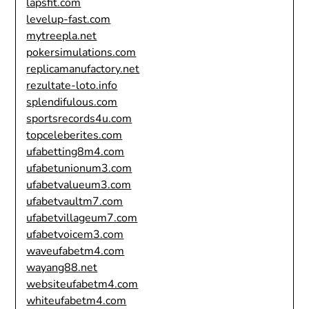
lapsfit.com
levelup-fast.com
mytreepla.net
pokersimulations.com
replicamanufactory.net
rezultate-loto.info
splendifulous.com
sportsrecords4u.com
topceleberites.com
ufabetting8m4.com
ufabetunionum3.com
ufabetvalueum3.com
ufabetvaultm7.com
ufabetvillageum7.com
ufabetvoicem3.com
waveufabetm4.com
wayang88.net
websiteufabetm4.com
whiteufabetm4.com