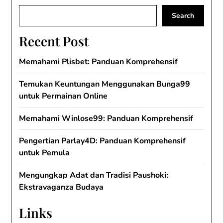
Search
Recent Post
Memahami Plisbet: Panduan Komprehensif
Temukan Keuntungan Menggunakan Bunga99
untuk Permainan Online
Memahami Winlose99: Panduan Komprehensif
Pengertian Parlay4D: Panduan Komprehensif
untuk Pemula
Mengungkap Adat dan Tradisi Paushoki:
Ekstravaganza Budaya
Links