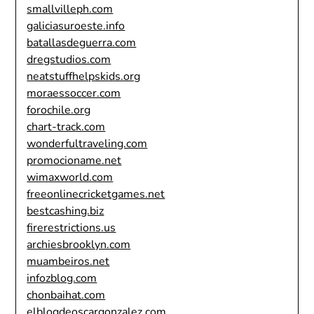
smallvilleph.com
galiciasuroeste.info
batallasdeguerra.com
dregstudios.com
neatstuffhelpskids.org
moraessoccer.com
forochile.org
chart-track.com
wonderfultraveling.com
promocioname.net
wimaxworld.com
freeonlinecricketgames.net
bestcashing.biz
firerestrictions.us
archiesbrooklyn.com
muambeiros.net
infozblog.com
chonbaihat.com
elblogdeoscargonzalez.com