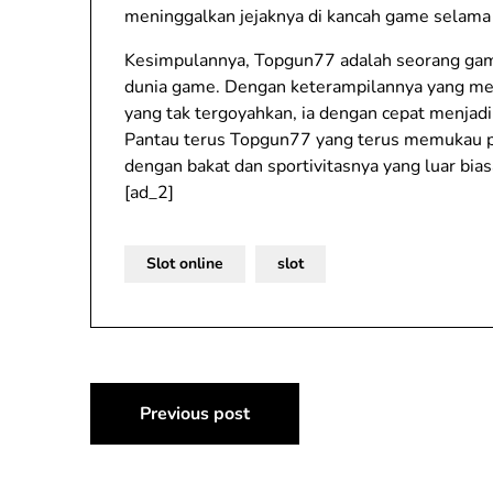
meninggalkan jejaknya di kancah game selama
Kesimpulannya, Topgun77 adalah seorang ga
dunia game. Dengan keterampilannya yang men
yang tak tergoyahkan, ia dengan cepat menjadi
Pantau terus Topgun77 yang terus memukau p
dengan bakat dan sportivitasnya yang luar bias
[ad_2]
Slot online
slot
Post
Previous post
navigation