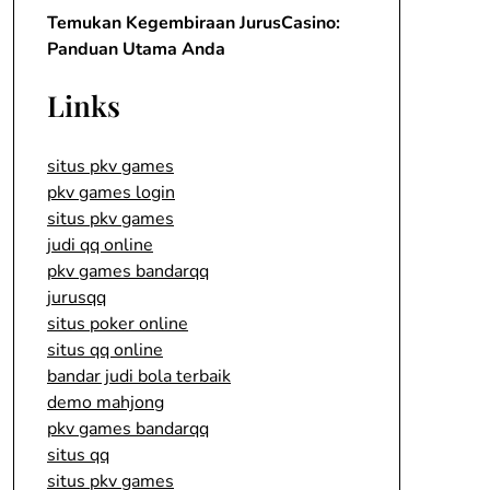
Temukan Kegembiraan JurusCasino:
Panduan Utama Anda
Links
situs pkv games
pkv games login
situs pkv games
judi qq online
pkv games bandarqq
jurusqq
situs poker online
situs qq online
bandar judi bola terbaik
demo mahjong
pkv games bandarqq
situs qq
situs pkv games