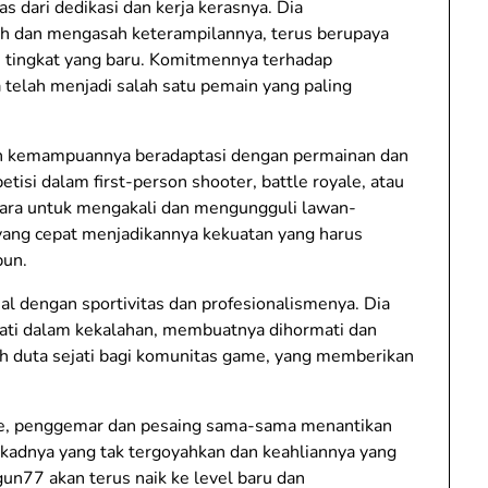
 dari dedikasi dan kerja kerasnya. Dia
h dan mengasah keterampilannya, terus berupaya
 tingkat yang baru. Komitmennya terhadap
 telah menjadi salah satu pemain yang paling
ah kemampuannya beradaptasi dengan permainan dan
isi dalam first-person shooter, battle royale, atau
ara untuk mengakali dan mengungguli lawan-
 yang cepat menjadikannya kekuatan yang harus
pun.
nal dengan sportivitas dan profesionalismenya. Dia
ati dalam kekalahan, membuatnya dihormati dan
 duta sejati bagi komunitas game, yang memberikan
e, penggemar dan pesaing sama-sama menantikan
ekadnya yang tak tergoyahkan dan keahliannya yang
gun77 akan terus naik ke level baru dan