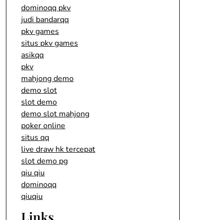
dominoqq pkv
judi bandarqq
pkv games
situs pkv games
asikqq
pkv
mahjong demo
demo slot
slot demo
demo slot mahjong
poker online
situs qq
live draw hk tercepat
slot demo pg
qiu qiu
dominoqq
qiuqiu
Links