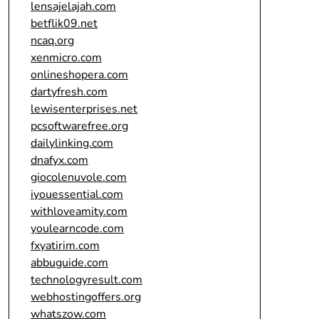
lensajelajah.com
betflik09.net
ncaq.org
xenmicro.com
onlineshopera.com
dartyfresh.com
lewisenterprises.net
pcsoftwarefree.org
dailylinking.com
dnafyx.com
giocolenuvole.com
iyouessential.com
withloveamity.com
youlearncode.com
fxyatirim.com
abbuguide.com
technologyresult.com
webhostingoffers.org
whatszow.com