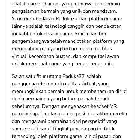
adalah game-changer yang menawarkan pemain
pengalaman bermain yang unik dan mendalam.
Yang membedakan Paduka77 dari platform game
lainnya adalah teknologi canggih dan pendekatan
inovatif untuk desain game. Smith dan tim
pengembangnya telah menciptakan platform yang
menggabungkan yang terbaru dalam realitas
virtual, kecerdasan buatan, dan komputasi awan
untuk membuat game yang benar-benar unik.
Salah satu fitur utama Paduka77 adalah
penggunaan teknologi realitas virtual, yang
memungkinkan pemain untuk membenamkan diri di
dunia permainan yang belum pernah terjadi
sebelumnya. Dengan mengenakan headset VR,
pemain dapat melangkah ke posisi karakter mereka
dan mengalami permainan dari perspektif yang
sama sekali baru. Tingkat pencelupan ini tidak
tertandingi oleh platform game lain di pasar, dan