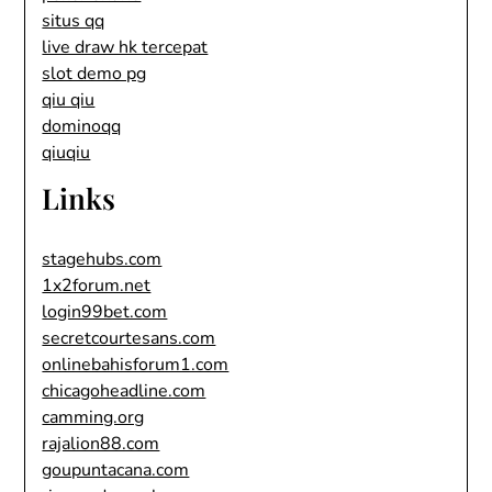
situs qq
live draw hk tercepat
slot demo pg
qiu qiu
dominoqq
qiuqiu
Links
stagehubs.com
1x2forum.net
login99bet.com
secretcourtesans.com
onlinebahisforum1.com
chicagoheadline.com
camming.org
rajalion88.com
goupuntacana.com