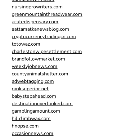
nursingprowriters.com
greenmountainthreadwear.com
acutedispensary.com
sattamatkanewsblog.com
cryptocurrencytradingcn.com
totowaz.com
charlestonwipesettlement.com
brandfollowmarket.com
weeklyjobnews.com
countyanimalshelter.com
adwebtagging.com
ranksuperior.net
babystepahead.com
destinationoverlooked.com
gamblingamount.com
hillclimbwax.com
hnopse.com
occasionnews.com