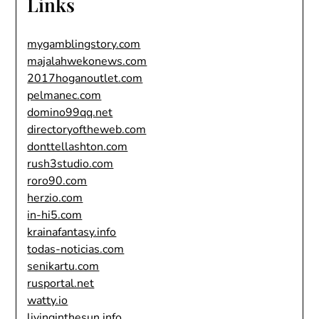
Links
mygamblingstory.com
majalahwekonews.com
2017hoganoutlet.com
pelmanec.com
domino99qq.net
directoryoftheweb.com
donttellashton.com
rush3studio.com
roro90.com
herzio.com
in-hi5.com
krainafantasy.info
todas-noticias.com
senikartu.com
rusportal.net
watty.io
livinginthesun.info