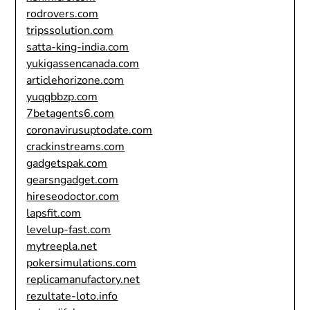
rodrovers.com
tripssolution.com
satta-king-india.com
yukigassencanada.com
articlehorizone.com
yuqqbbzp.com
7betagents6.com
coronavirusuptodate.com
crackinstreams.com
gadgetspak.com
gearsngadget.com
hireseodoctor.com
lapsfit.com
levelup-fast.com
mytreepla.net
pokersimulations.com
replicamanufactory.net
rezultate-loto.info