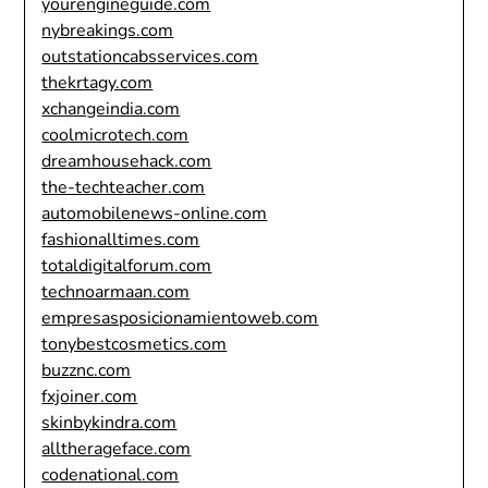
yourengineguide.com
nybreakings.com
outstationcabsservices.com
thekrtagy.com
xchangeindia.com
coolmicrotech.com
dreamhousehack.com
the-techteacher.com
automobilenews-online.com
fashionalltimes.com
totaldigitalforum.com
technoarmaan.com
empresasposicionamientoweb.com
tonybestcosmetics.com
buzznc.com
fxjoiner.com
skinbykindra.com
alltherageface.com
codenational.com