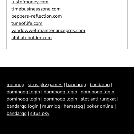
lustofmoney.com
timebusinesszone.com
peppers-reflection.com
tuneoflife.com
windowwellmaintenancepros.com
affiliateholder.com
menuqq
|
situs pkv games
|
bandarqq
|
bandarqq
|
dominoqq login
|
dominoqq login
|
dominoqq login
|
dominoqq login
|
dominoqq login
|
slot anti rungkat
|
bandarqq login
|
murniqq
|
hematqq
|
poker online
|
bandarqq
|
situs pkv