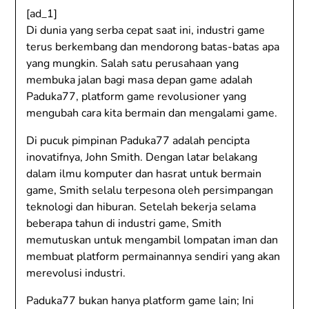
[ad_1]
Di dunia yang serba cepat saat ini, industri game
terus berkembang dan mendorong batas-batas apa
yang mungkin. Salah satu perusahaan yang
membuka jalan bagi masa depan game adalah
Paduka77, platform game revolusioner yang
mengubah cara kita bermain dan mengalami game.
Di pucuk pimpinan Paduka77 adalah pencipta
inovatifnya, John Smith. Dengan latar belakang
dalam ilmu komputer dan hasrat untuk bermain
game, Smith selalu terpesona oleh persimpangan
teknologi dan hiburan. Setelah bekerja selama
beberapa tahun di industri game, Smith
memutuskan untuk mengambil lompatan iman dan
membuat platform permainannya sendiri yang akan
merevolusi industri.
Paduka77 bukan hanya platform game lain; Ini