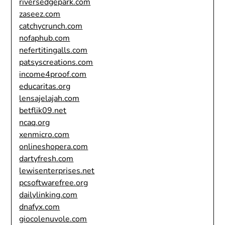
riversedgepark.com
zaseez.com
catchycrunch.com
nofaphub.com
nefertitingalls.com
patsyscreations.com
income4proof.com
educaritas.org
lensajelajah.com
betflik09.net
ncaq.org
xenmicro.com
onlineshopera.com
dartyfresh.com
lewisenterprises.net
pcsoftwarefree.org
dailylinking.com
dnafyx.com
giocolenuvole.com