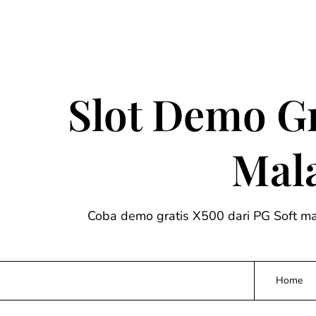
Skip
to
content
Slot Demo Gr
Mal
Coba demo gratis X500 dari PG Soft mal
Home