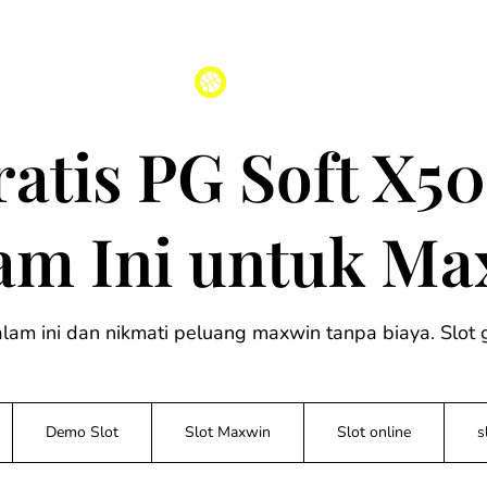
atis PG Soft X50
am Ini untuk Ma
am ini dan nikmati peluang maxwin tanpa biaya. Slot g
Demo Slot
Slot Maxwin
Slot online
s