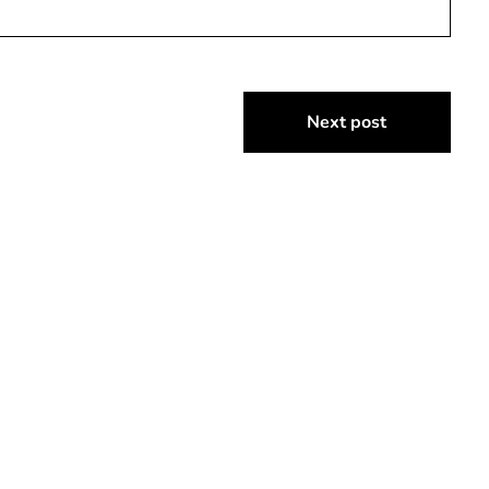
Next post