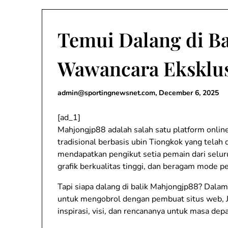
Temui Dalang di B
Wawancara Eksklus
admin@sportingnewsnet.com
,
December 6, 2025
[ad_1]
Mahjongjp88 adalah salah satu platform onlin
tradisional berbasis ubin Tiongkok yang telah 
mendapatkan pengikut setia pemain dari selu
grafik berkualitas tinggi, dan beragam mode pe
Tapi siapa dalang di balik Mahjongjp88? Dal
untuk mengobrol dengan pembuat situs web, Jo
inspirasi, visi, dan rencananya untuk masa de