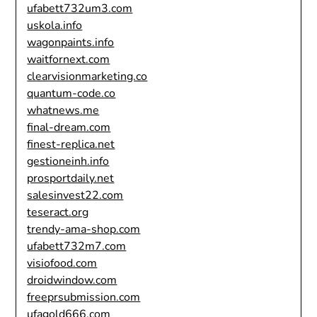
ufabett732um3.com
uskola.info
wagonpaints.info
waitfornext.com
clearvisionmarketing.co
quantum-code.co
whatnews.me
final-dream.com
finest-replica.net
gestioneinh.info
prosportdaily.net
salesinvest22.com
teseract.org
trendy-ama-shop.com
ufabett732m7.com
visiofood.com
droidwindow.com
freeprsubmission.com
ufagold666.com