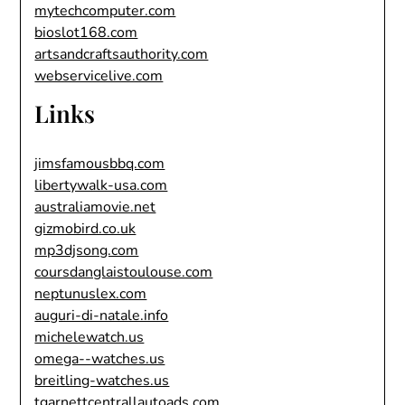
mytechcomputer.com
bioslot168.com
artsandcraftsauthority.com
webservicelive.com
Links
jimsfamousbbq.com
libertywalk-usa.com
australiamovie.net
gizmobird.co.uk
mp3djsong.com
coursdanglaistoulouse.com
neptunuslex.com
auguri-di-natale.info
michelewatch.us
omega--watches.us
breitling-watches.us
tgarnettcentrallautoads.com