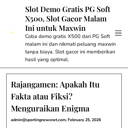
Skip
Slot Demo Gratis PG Soft
to
X500, Slot Gacor Malam
content
Ini untuk Maxwin
Coba demo gratis X500 dari PG Soft
malam ini dan nikmati peluang maxwin
tanpa biaya. Slot gacor ini memberikan
hasil yang optimal.
Rajangamen: Apakah Itu
Fakta atau Fiksi?
Menguraikan Enigma
admin@sportingnewsnet.com
,
February 25, 2026