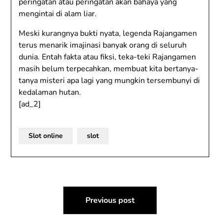
peringatan atau peringatan akan bahaya yang
mengintai di alam liar.
Meski kurangnya bukti nyata, legenda Rajangamen
terus menarik imajinasi banyak orang di seluruh
dunia. Entah fakta atau fiksi, teka-teki Rajangamen
masih belum terpecahkan, membuat kita bertanya-
tanya misteri apa lagi yang mungkin tersembunyi di
kedalaman hutan.
[ad_2]
Slot online
slot
Post
Previous post
navigation