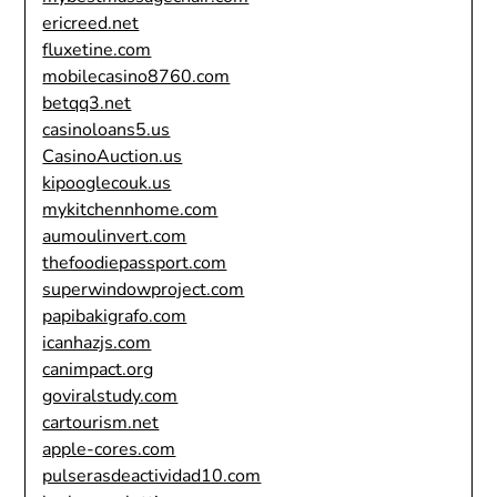
ericreed.net
fluxetine.com
mobilecasino8760.com
betqq3.net
casinoloans5.us
CasinoAuction.us
kipooglecouk.us
mykitchennhome.com
aumoulinvert.com
thefoodiepassport.com
superwindowproject.com
papibakigrafo.com
icanhazjs.com
canimpact.org
goviralstudy.com
cartourism.net
apple-cores.com
pulserasdeactividad10.com