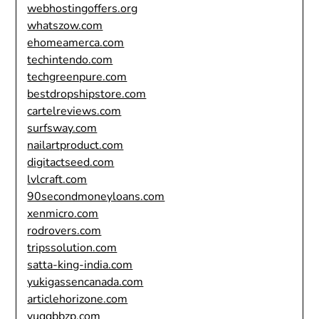
webhostingoffers.org
whatszow.com
ehomeamerca.com
techintendo.com
techgreenpure.com
bestdropshipstore.com
cartelreviews.com
surfsway.com
nailartproduct.com
digitactseed.com
lvlcraft.com
90secondmoneyloans.com
xenmicro.com
rodrovers.com
tripssolution.com
satta-king-india.com
yukigassencanada.com
articlehorizone.com
yuqqbbzp.com