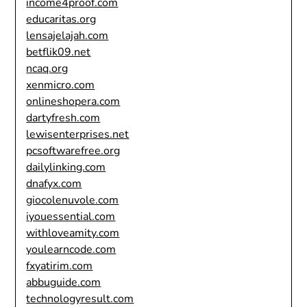
income4proof.com
educaritas.org
lensajelajah.com
betflik09.net
ncaq.org
xenmicro.com
onlineshopera.com
dartyfresh.com
lewisenterprises.net
pcsoftwarefree.org
dailylinking.com
dnafyx.com
giocolenuvole.com
iyouessential.com
withloveamity.com
youlearncode.com
fxyatirim.com
abbuguide.com
technologyresult.com