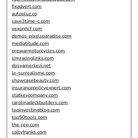
fixadvert.com
autopluz.co
save3time-c.com
vexonhcf.com
demos-pixelsparadise.com
mediatitude.com
prewarmotorcycles.com
simracinglinks.com
dosyamerkezi.net
le-surrealisme.com
showcasebeauty.com
insurancepolicyexpert.com
statkeycompany.com
carolinadeckbuilders.com
topinvestingblog.com
top50tools.com
the-rep.com
saltyfranks.com