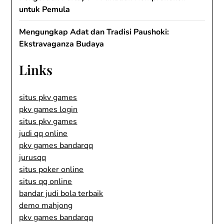
untuk Pemula
Mengungkap Adat dan Tradisi Paushoki:
Ekstravaganza Budaya
Links
situs pkv games
pkv games login
situs pkv games
judi qq online
pkv games bandarqq
jurusqq
situs poker online
situs qq online
bandar judi bola terbaik
demo mahjong
pkv games bandarqq