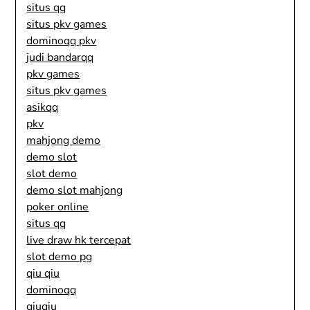
situs qq
situs pkv games
dominoqq pkv
judi bandarqq
pkv games
situs pkv games
asikqq
pkv
mahjong demo
demo slot
slot demo
demo slot mahjong
poker online
situs qq
live draw hk tercepat
slot demo pg
qiu qiu
dominoqq
qiuqiu