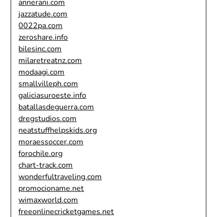
annerani.com
jazzatude.com
0022pa.com
zeroshare.info
bilesinc.com
milaretreatnz.com
modaagi.com
smallvilleph.com
galiciasuroeste.info
batallasdeguerra.com
dregstudios.com
neatstuffhelpskids.org
moraessoccer.com
forochile.org
chart-track.com
wonderfultraveling.com
promocioname.net
wimaxworld.com
freeonlinecricketgames.net