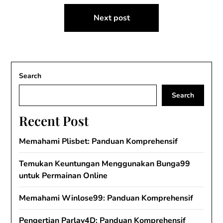
Next post
Search
Search
Recent Post
Memahami Plisbet: Panduan Komprehensif
Temukan Keuntungan Menggunakan Bunga99
untuk Permainan Online
Memahami Winlose99: Panduan Komprehensif
Pengertian Parlay4D: Panduan Komprehensif