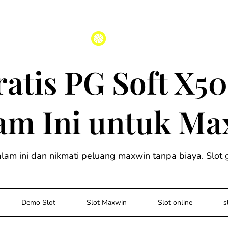
atis PG Soft X50
am Ini untuk Ma
am ini dan nikmati peluang maxwin tanpa biaya. Slot g
Demo Slot
Slot Maxwin
Slot online
s