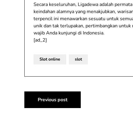
Secara keseluruhan, Ligadewa adalah permata 
keindahan alamnya yang menakjubkan, warisan 
terpencil ini menawarkan sesuatu untuk semua
unik dan tak terlupakan, pertimbangkan untu
wajib Anda kunjungi di Indonesia.
[ad_2]
Slot online
slot
Post
Previous post
navigation