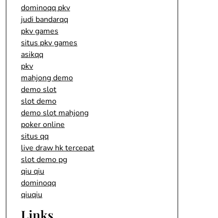
dominoqq pkv
judi bandarqq
pkv games
situs pkv games
asikqq
pkv
mahjong demo
demo slot
slot demo
demo slot mahjong
poker online
situs qq
live draw hk tercepat
slot demo pg
qiu qiu
dominoqq
qiuqiu
Links