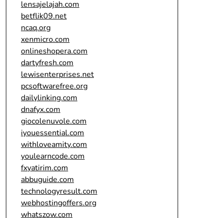
lensajelajah.com
betflik09.net
ncaq.org
xenmicro.com
onlineshopera.com
dartyfresh.com
lewisenterprises.net
pcsoftwarefree.org
dailylinking.com
dnafyx.com
giocolenuvole.com
iyouessential.com
withloveamity.com
youlearncode.com
fxyatirim.com
abbuguide.com
technologyresult.com
webhostingoffers.org
whatszow.com