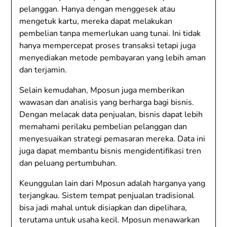
pelanggan. Hanya dengan menggesek atau
mengetuk kartu, mereka dapat melakukan
pembelian tanpa memerlukan uang tunai. Ini tidak
hanya mempercepat proses transaksi tetapi juga
menyediakan metode pembayaran yang lebih aman
dan terjamin.
Selain kemudahan, Mposun juga memberikan
wawasan dan analisis yang berharga bagi bisnis.
Dengan melacak data penjualan, bisnis dapat lebih
memahami perilaku pembelian pelanggan dan
menyesuaikan strategi pemasaran mereka. Data ini
juga dapat membantu bisnis mengidentifikasi tren
dan peluang pertumbuhan.
Keunggulan lain dari Mposun adalah harganya yang
terjangkau. Sistem tempat penjualan tradisional
bisa jadi mahal untuk disiapkan dan dipelihara,
terutama untuk usaha kecil. Mposun menawarkan