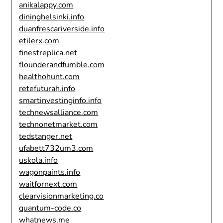
anikalappy.com
dininghelsinki.info
duanfrescariverside.info
etilerx.com
finestreplica.net
flounderandfumble.com
healthohunt.com
retefuturah.info
smartinvestinginfo.info
technewsalliance.com
technonetmarket.com
tedstanger.net
ufabett732um3.com
uskola.info
wagonpaints.info
waitfornext.com
clearvisionmarketing.co
quantum-code.co
whatnews.me