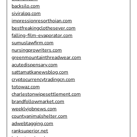
backsilo.com
siviralqq.com
impressionresorthoian.com
bestfreakingclothesever.com
falling-film-evaporator.com
sumuslawfirm.com
nursingprowriters.com
greenmountainthreadwear.com
acutedispensary.com
sattamatkanewsblog.com
cryptocurrencytradingcn.com
totowaz.com
charlestonwipesettlement.com
brandfollowmarket.com
weeklyjobnews.com
countyanimalshelter.com
adwebtagging.com
ranksuperior.net