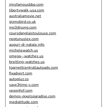
jimsfamousbbq.com
libertywalk-usa.com
australiamovie.net
gizmobird.co.uk
mp3djsong.com
coursdanglaistoulouse.com
neptunuslex.com
auguri-di-natale.info
michelewatch.us
omega--watches.us
breitling-watches.us
tgarnettcentrallautoads.com
fixadvert.com
autopluz.co
save3time-c.com
vexonhcf.com
demos-pixelsparadise.com
mediatitude.com