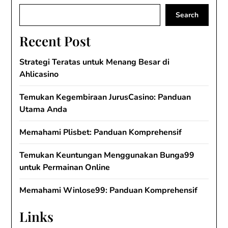
Search
Recent Post
Strategi Teratas untuk Menang Besar di
Ahlicasino
Temukan Kegembiraan JurusCasino: Panduan
Utama Anda
Memahami Plisbet: Panduan Komprehensif
Temukan Keuntungan Menggunakan Bunga99
untuk Permainan Online
Memahami Winlose99: Panduan Komprehensif
Links