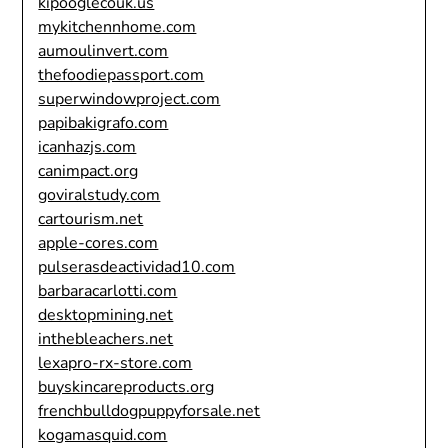
kipooglecouk.us
mykitchennhome.com
aumoulinvert.com
thefoodiepassport.com
superwindowproject.com
papibakigrafo.com
icanhazjs.com
canimpact.org
goviralstudy.com
cartourism.net
apple-cores.com
pulserasdeactividad10.com
barbaracarlotti.com
desktopmining.net
inthebleachers.net
lexapro-rx-store.com
buyskincareproducts.org
frenchbulldogpuppyforsale.net
kogamasquid.com