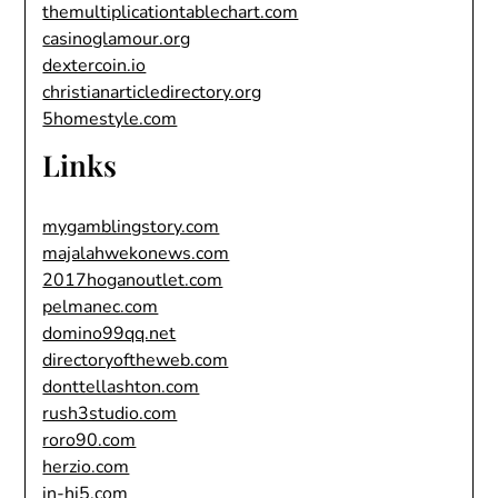
themultiplicationtablechart.com
casinoglamour.org
dextercoin.io
christianarticledirectory.org
5homestyle.com
Links
mygamblingstory.com
majalahwekonews.com
2017hoganoutlet.com
pelmanec.com
domino99qq.net
directoryoftheweb.com
donttellashton.com
rush3studio.com
roro90.com
herzio.com
in-hi5.com