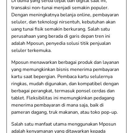
Di dunia yang serba cepat dan digital saat ini,
transaksi non-tunai menjadi semakin populer.
Dengan meningkatnya belanja online, pembayaran
seluler, dan teknologi nirsentuh, kebutuhan akan
uang tunai fisik semakin berkurang. Salah satu
perusahaan yang berada di garis depan tren ini
adalah Mposun, penyedia solusi titik penjualan
seluler terkemuka.
Mposun menawarkan berbagai produk dan layanan
yang memungkinkan bisnis menerima pembayaran
kartu saat bepergian. Pembaca kartu selulernya
ringkas, mudah digunakan, dan kompatibel dengan
berbagai perangkat, termasuk ponsel cerdas dan
tablet. Fleksibilitas ini memungkinkan pedagang
menerima pembayaran di mana saja, baik di
pameran dagang, truk makanan, atau toko pop-up.
Salah satu manfaat utama menggunakan Mposun
adalah kenyamanan yang ditawarkan kepada