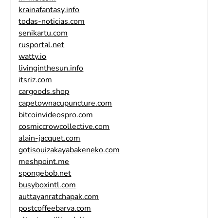
krainafantasy.info
todas-noticias.com
senikartu.com
rusportal.net
watty.io
livinginthesun.info
itsriz.com
cargoods.shop
capetownacupuncture.com
bitcoinvideospro.com
cosmiccrowcollective.com
alain-jacquet.com
gotisouizakayabakeneko.com
meshpoint.me
spongebob.net
busyboxintl.com
auttayanratchapak.com
postcoffeebarva.com