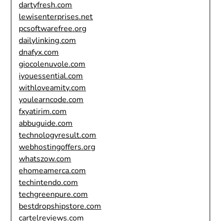
dartyfresh.com
lewisenterprises.net
pcsoftwarefree.org
dailylinking.com
dnafyx.com
giocolenuvole.com
iyouessential.com
withloveamity.com
youlearncode.com
fxyatirim.com
abbuguide.com
technologyresult.com
webhostingoffers.org
whatszow.com
ehomeamerca.com
techintendo.com
techgreenpure.com
bestdropshipstore.com
cartelreviews.com