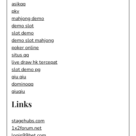
asikqq
pkv
mahjong demo
demo slot
slot demo
demo slot mahjong
poker online
situs qq
live draw hk tercepat
slot demo pg
qiu qiu
dominoqq
qiuqiu
Links
stagehubs.com
1x2forum.net
login99bet.com