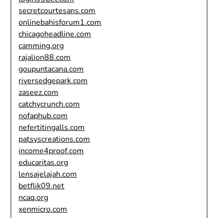
secretcourtesans.com
onlinebahisforum1.com
chicagoheadline.com
camming.org
rajalion88.com
goupuntacana.com
riversedgepark.com
zaseez.com
catchycrunch.com
nofaphub.com
nefertitingalls.com
patsyscreations.com
income4proof.com
educaritas.org
lensajelajah.com
betflik09.net
ncaq.org
xenmicro.com