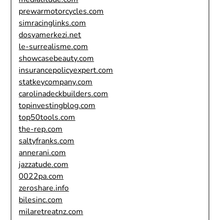
prewarmotorcycles.com
simracinglinks.com
dosyamerkezi.net
le-surrealisme.com
showcasebeauty.com
insurancepolicyexpert.com
statkeycompany.com
carolinadeckbuilders.com
topinvestingblog.com
top50tools.com
the-rep.com
saltyfranks.com
annerani.com
jazzatude.com
0022pa.com
zeroshare.info
bilesinc.com
milaretreatnz.com