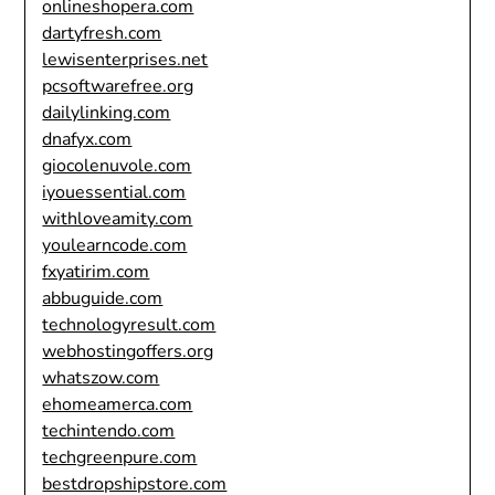
onlineshopera.com
dartyfresh.com
lewisenterprises.net
pcsoftwarefree.org
dailylinking.com
dnafyx.com
giocolenuvole.com
iyouessential.com
withloveamity.com
youlearncode.com
fxyatirim.com
abbuguide.com
technologyresult.com
webhostingoffers.org
whatszow.com
ehomeamerca.com
techintendo.com
techgreenpure.com
bestdropshipstore.com