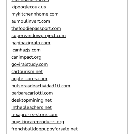
kipooglecouk.us
mykitchennhome.com
aumoulinvert.com
thefoodiepassport.com
superwindowproject.com
papibakigrafo.com
icanhazjs.com
canimpact.org
goviralstudy.com
cartourism.net
apple-cores.com
pulserasdeactividad10.com
barbaracarlotti.com
desktopmining.net
inthebleachers.net
lexapro-rx-store.com
buyskincareproducts.org
frenchbulldogpuppyforsale.net