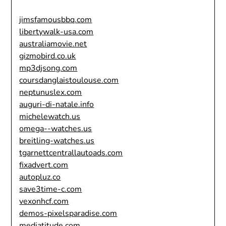
jimsfamousbbq.com
libertywalk-usa.com
australiamovie.net
gizmobird.co.uk
mp3djsong.com
coursdanglaistoulouse.com
neptunuslex.com
auguri-di-natale.info
michelewatch.us
omega--watches.us
breitling-watches.us
tgarnettcentrallautoads.com
fixadvert.com
autopluz.co
save3time-c.com
vexonhcf.com
demos-pixelsparadise.com
mediatitude.com