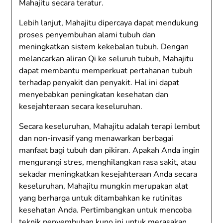
Mahajitu secara teratur.
Lebih lanjut, Mahajitu dipercaya dapat mendukung
proses penyembuhan alami tubuh dan
meningkatkan sistem kekebalan tubuh. Dengan
melancarkan aliran Qi ke seluruh tubuh, Mahajitu
dapat membantu memperkuat pertahanan tubuh
terhadap penyakit dan penyakit. Hal ini dapat
menyebabkan peningkatan kesehatan dan
kesejahteraan secara keseluruhan.
Secara keseluruhan, Mahajitu adalah terapi lembut
dan non-invasif yang menawarkan berbagai
manfaat bagi tubuh dan pikiran. Apakah Anda ingin
mengurangi stres, menghilangkan rasa sakit, atau
sekadar meningkatkan kesejahteraan Anda secara
keseluruhan, Mahajitu mungkin merupakan alat
yang berharga untuk ditambahkan ke rutinitas
kesehatan Anda. Pertimbangkan untuk mencoba
teknik penyembuhan kuno ini untuk merasakan