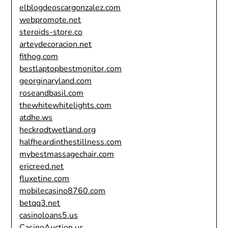
elblogdeoscargonzalez.com
webpromote.net
steroids-store.co
arteydecoracion.net
fithog.com
bestlaptopbestmonitor.com
georginaryland.com
roseandbasil.com
thewhitewhitelights.com
atdhe.ws
heckrodtwetland.org
halfheardinthestillness.com
mybestmassagechair.com
ericreed.net
fluxetine.com
mobilecasino8760.com
betqq3.net
casinoloans5.us
CasinoAuction.us