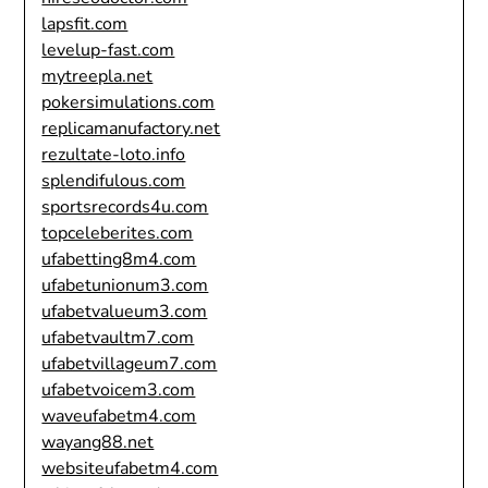
lapsfit.com
levelup-fast.com
mytreepla.net
pokersimulations.com
replicamanufactory.net
rezultate-loto.info
splendifulous.com
sportsrecords4u.com
topceleberites.com
ufabetting8m4.com
ufabetunionum3.com
ufabetvalueum3.com
ufabetvaultm7.com
ufabetvillageum7.com
ufabetvoicem3.com
waveufabetm4.com
wayang88.net
websiteufabetm4.com