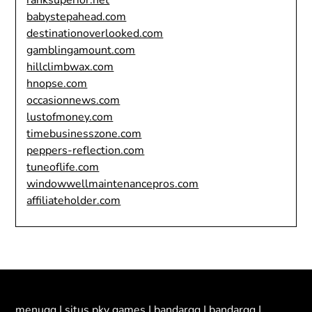
ranksuperior.net
babystepahead.com
destinationoverlooked.com
gamblingamount.com
hillclimbwax.com
hnopse.com
occasionnews.com
lustofmoney.com
timebusinesszone.com
peppers-reflection.com
tuneoflife.com
windowwellmaintenancepros.com
affiliateholder.com
menuqq
|
situs pkv games
|
bandarqq
|
bandarqq
|