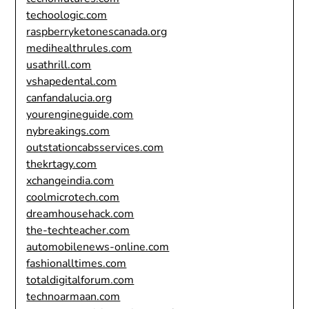
techoologic.com
raspberryketonescanada.org
medihealthrules.com
usathrill.com
vshapedental.com
canfandalucia.org
yourengineguide.com
nybreakings.com
outstationcabsservices.com
thekrtagy.com
xchangeindia.com
coolmicrotech.com
dreamhousehack.com
the-techteacher.com
automobilenews-online.com
fashionalltimes.com
totaldigitalforum.com
technoarmaan.com