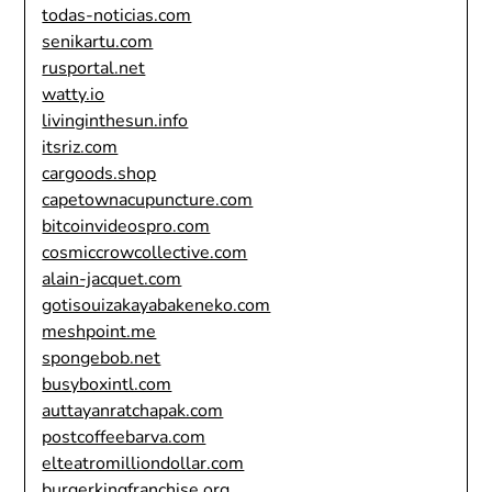
todas-noticias.com
senikartu.com
rusportal.net
watty.io
livinginthesun.info
itsriz.com
cargoods.shop
capetownacupuncture.com
bitcoinvideospro.com
cosmiccrowcollective.com
alain-jacquet.com
gotisouizakayabakeneko.com
meshpoint.me
spongebob.net
busyboxintl.com
auttayanratchapak.com
postcoffeebarva.com
elteatromilliondollar.com
burgerkingfranchise.org