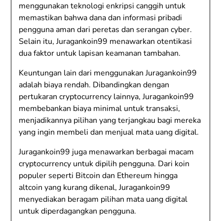
menggunakan teknologi enkripsi canggih untuk
memastikan bahwa dana dan informasi pribadi
pengguna aman dari peretas dan serangan cyber.
Selain itu, Juragankoin99 menawarkan otentikasi
dua faktor untuk lapisan keamanan tambahan.
Keuntungan lain dari menggunakan Juragankoin99
adalah biaya rendah. Dibandingkan dengan
pertukaran cryptocurrency lainnya, Juragankoin99
membebankan biaya minimal untuk transaksi,
menjadikannya pilihan yang terjangkau bagi mereka
yang ingin membeli dan menjual mata uang digital.
Juragankoin99 juga menawarkan berbagai macam
cryptocurrency untuk dipilih pengguna. Dari koin
populer seperti Bitcoin dan Ethereum hingga
altcoin yang kurang dikenal, Juragankoin99
menyediakan beragam pilihan mata uang digital
untuk diperdagangkan pengguna.