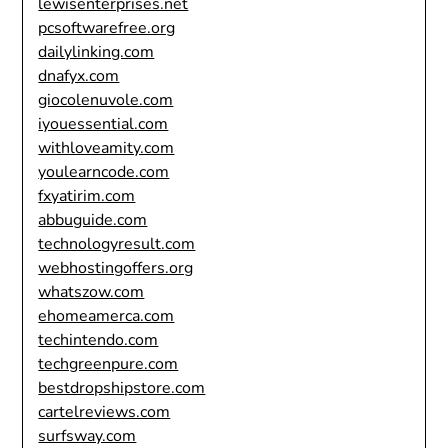
lewisenterprises.net
pcsoftwarefree.org
dailylinking.com
dnafyx.com
giocolenuvole.com
iyouessential.com
withloveamity.com
youlearncode.com
fxyatirim.com
abbuguide.com
technologyresult.com
webhostingoffers.org
whatszow.com
ehomeamerca.com
techintendo.com
techgreenpure.com
bestdropshipstore.com
cartelreviews.com
surfsway.com