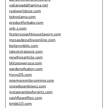
vallarpadathamma.net
realworldsize.com
teknolama.com
productforbaby.com
orb-z.com
fosterscoachhousetavern.com
mesasdecultivoonline.com
boilersnbits.com
latestviralpost.com
newfreearticle.com
blitzpowerusa.com
gardenofeaten.com
hycys05.com
onemoremilerunning.com
snowboardsteez.com
instagrambioforgirls.com
cashflowxfiles.com
kmbb10.com