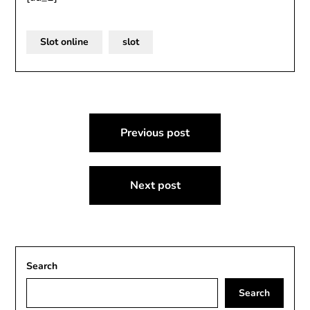
Slot online
slot
Post
Previous post
navigation
Next post
Search
Search