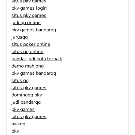
situs pkv games
pkv games login
situs pkv games
judi qq online
pkv games bandarqq
jurusqq
situs poker online
situs qq online
bandar judi bola terbaik
demo mahjong
pkv games bandarqq
situs qq
situs pkv games
dominoqq pkv
judi bandarqq
pkv games
situs pkv games
asikqq
pkv