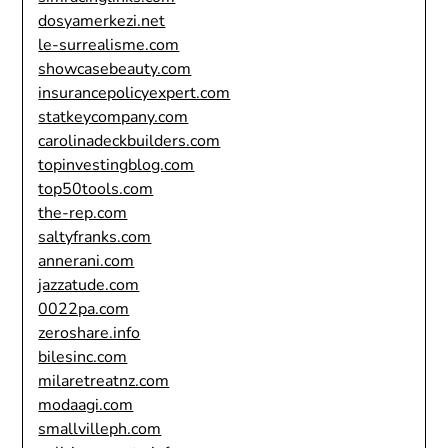
dosyamerkezi.net
le-surrealisme.com
showcasebeauty.com
insurancepolicyexpert.com
statkeycompany.com
carolinadeckbuilders.com
topinvestingblog.com
top50tools.com
the-rep.com
saltyfranks.com
annerani.com
jazzatude.com
0022pa.com
zeroshare.info
bilesinc.com
milaretreatnz.com
modaagi.com
smallvilleph.com