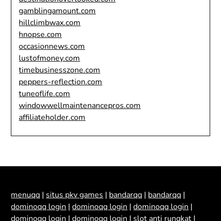
gamblingamount.com
hillclimbwax.com
hnopse.com
occasionnews.com
lustofmoney.com
timebusinesszone.com
peppers-reflection.com
tuneoflife.com
windowwellmaintenancepros.com
affiliateholder.com
menuqq
|
situs pkv games
|
bandarqq
|
bandarqq
|
dominoqq login
|
dominoqq login
|
dominoqq login
|
dominoqq login
|
dominoqq login
|
slot anti rungkat
|