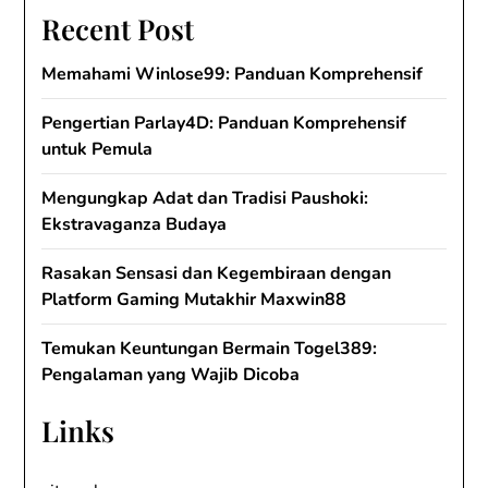
Recent Post
Memahami Winlose99: Panduan Komprehensif
Pengertian Parlay4D: Panduan Komprehensif
untuk Pemula
Mengungkap Adat dan Tradisi Paushoki:
Ekstravaganza Budaya
Rasakan Sensasi dan Kegembiraan dengan
Platform Gaming Mutakhir Maxwin88
Temukan Keuntungan Bermain Togel389:
Pengalaman yang Wajib Dicoba
Links