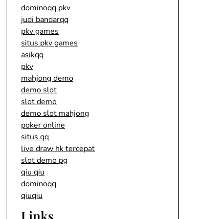
dominoqq pkv
judi bandarqq
pkv games
situs pkv games
asikqq
pkv
mahjong demo
demo slot
slot demo
demo slot mahjong
poker online
situs qq
live draw hk tercepat
slot demo pg
qiu qiu
dominoqq
qiuqiu
Links