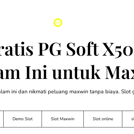
atis PG Soft X50
am Ini untuk Ma
am ini dan nikmati peluang maxwin tanpa biaya. Slot g
Demo Slot
Slot Maxwin
Slot online
s