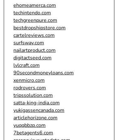
ehomeamerca.com
techintendo.com
techgreenpure.com
bestdropshipstore.com
cartelreviews.com
surfsway.com
nailartproduct.com
digitactseed.com
lvlcraft.com
90secondmoneyloans.com
xenmicro.com
rodrovers.com
tripssolution.com
satta-king-india.com
yukigassencanada.com
articlehorizone.com
yuqqbbzp.com
7betagents6.com