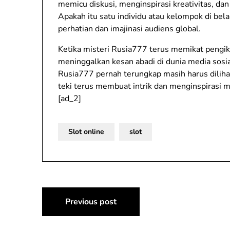
memicu diskusi, menginspirasi kreativitas, dan
Apakah itu satu individu atau kelompok di bel
perhatian dan imajinasi audiens global.
Ketika misteri Rusia777 terus memikat pengikut
meninggalkan kesan abadi di dunia media sosia
Rusia777 pernah terungkap masih harus dilihat,
teki terus membuat intrik dan menginspirasi 
[ad_2]
Slot online
slot
Post
Previous post
navigation