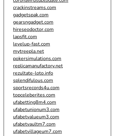
coronavirusuptodate.com
crackinstreams.com
gadgetspak.com
gearsngadget.com
hireseodoctor.com
lapsfit.com
levelup-fast.com
mytreepla.net
pokersimulations.com
replicamanufactory.net
rezultate-loto.info
splendifulous.com
sportsrecords4u.com
topceleberites.com
ufabetting8m4.com
ufabetunionum3.com
ufabetvalueum3.com
ufabetvaultm7.com
ufabetvillageum7.com