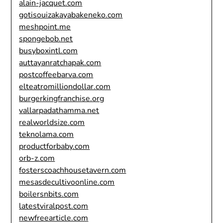
alain-jacquet.com
gotisouizakayabakeneko.com
meshpoint.me
spongebob.net
busyboxintl.com
auttayanratchapak.com
postcoffeebarva.com
elteatromilliondollar.com
burgerkingfranchise.org
vallarpadathamma.net
realworldsize.com
teknolama.com
productforbaby.com
orb-z.com
fosterscoachhousetavern.com
mesasdecultivoonline.com
boilersnbits.com
latestviralpost.com
newfreearticle.com