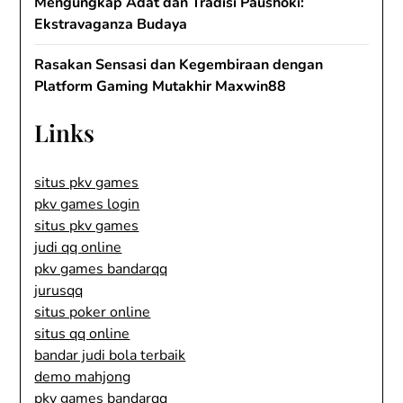
Mengungkap Adat dan Tradisi Paushoki:
Ekstravaganza Budaya
Rasakan Sensasi dan Kegembiraan dengan
Platform Gaming Mutakhir Maxwin88
Links
situs pkv games
pkv games login
situs pkv games
judi qq online
pkv games bandarqq
jurusqq
situs poker online
situs qq online
bandar judi bola terbaik
demo mahjong
pkv games bandarqq