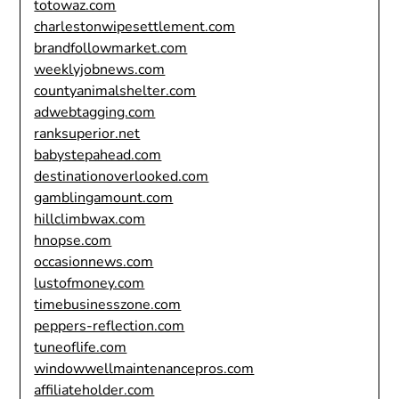
totowaz.com
charlestonwipesettlement.com
brandfollowmarket.com
weeklyjobnews.com
countyanimalshelter.com
adwebtagging.com
ranksuperior.net
babystepahead.com
destinationoverlooked.com
gamblingamount.com
hillclimbwax.com
hnopse.com
occasionnews.com
lustofmoney.com
timebusinesszone.com
peppers-reflection.com
tuneoflife.com
windowwellmaintenancepros.com
affiliateholder.com