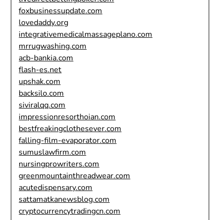
foxbusinessupdate.com
lovedaddy.org
integrativemedicalmassageplano.com
mrrugwashing.com
acb-bankia.com
flash-es.net
upshak.com
backsilo.com
siviralqq.com
impressionresorthoian.com
bestfreakingclothesever.com
falling-film-evaporator.com
sumuslawfirm.com
nursingprowriters.com
greenmountainthreadwear.com
acutedispensary.com
sattamatkanewsblog.com
cryptocurrencytradingcn.com