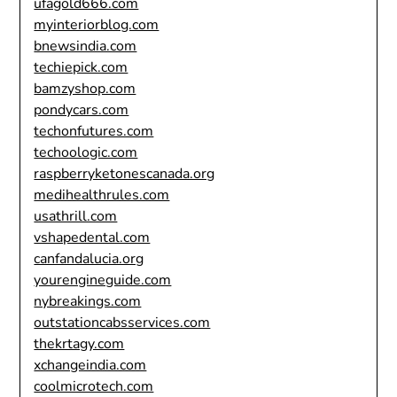
ufagold666.com
myinteriorblog.com
bnewsindia.com
techiepick.com
bamzyshop.com
pondycars.com
techonfutures.com
techoologic.com
raspberryketonescanada.org
medihealthrules.com
usathrill.com
vshapedental.com
canfandalucia.org
yourengineguide.com
nybreakings.com
outstationcabsservices.com
thekrtagy.com
xchangeindia.com
coolmicrotech.com