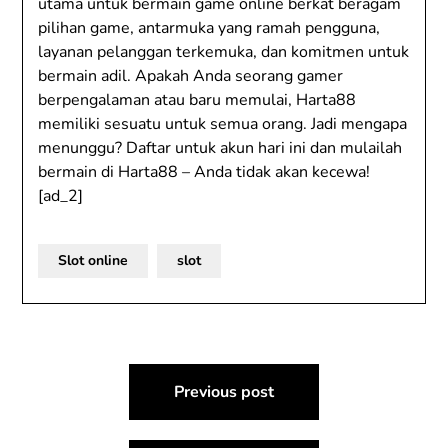
utama untuk bermain game online berkat beragam
pilihan game, antarmuka yang ramah pengguna,
layanan pelanggan terkemuka, dan komitmen untuk
bermain adil. Apakah Anda seorang gamer
berpengalaman atau baru memulai, Harta88
memiliki sesuatu untuk semua orang. Jadi mengapa
menunggu? Daftar untuk akun hari ini dan mulailah
bermain di Harta88 – Anda tidak akan kecewa!
[ad_2]
Slot online
slot
Post
Previous post
navigation