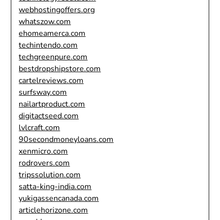
webhostingoffers.org
whatszow.com
ehomeamerca.com
techintendo.com
techgreenpure.com
bestdropshipstore.com
cartelreviews.com
surfsway.com
nailartproduct.com
digitactseed.com
lvlcraft.com
90secondmoneyloans.com
xenmicro.com
rodrovers.com
tripssolution.com
satta-king-india.com
yukigassencanada.com
articlehorizone.com