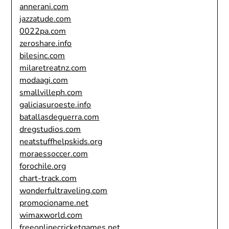
annerani.com
jazzatude.com
0022pa.com
zeroshare.info
bilesinc.com
milaretreatnz.com
modaagi.com
smallvilleph.com
galiciasuroeste.info
batallasdeguerra.com
dregstudios.com
neatstuffhelpskids.org
moraessoccer.com
forochile.org
chart-track.com
wonderfultraveling.com
promocioname.net
wimaxworld.com
freeonlinecricketgames.net