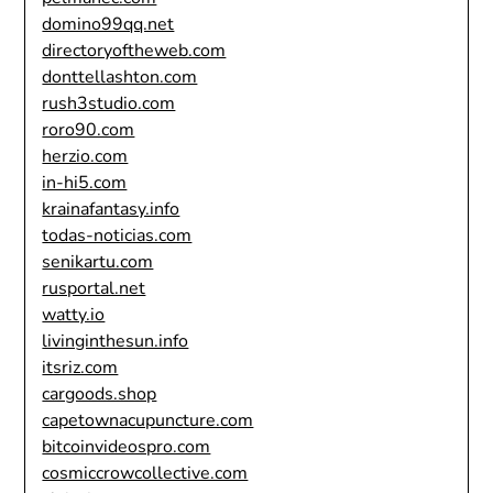
domino99qq.net
directoryoftheweb.com
donttellashton.com
rush3studio.com
roro90.com
herzio.com
in-hi5.com
krainafantasy.info
todas-noticias.com
senikartu.com
rusportal.net
watty.io
livinginthesun.info
itsriz.com
cargoods.shop
capetownacupuncture.com
bitcoinvideospro.com
cosmiccrowcollective.com