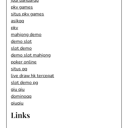
judi bandarqq
pkv games
situs pkv games
asikqq
pkv
mahjong demo
demo slot
slot demo
demo slot mahjong
poker online
situs qq
live draw hk tercepat
slot demo pg
qiu qiu
dominoqq
qiuqiu
Links