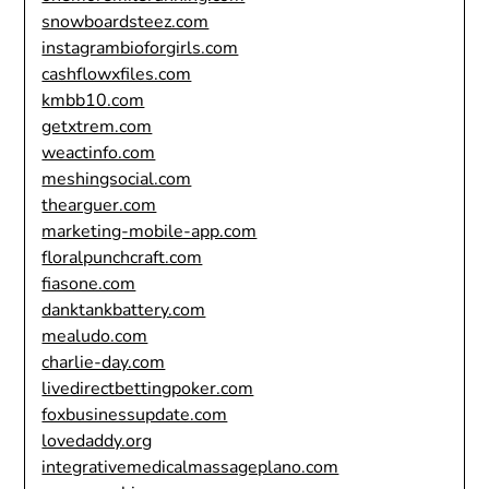
snowboardsteez.com
instagrambioforgirls.com
cashflowxfiles.com
kmbb10.com
getxtrem.com
weactinfo.com
meshingsocial.com
thearguer.com
marketing-mobile-app.com
floralpunchcraft.com
fiasone.com
danktankbattery.com
mealudo.com
charlie-day.com
livedirectbettingpoker.com
foxbusinessupdate.com
lovedaddy.org
integrativemedicalmassageplano.com