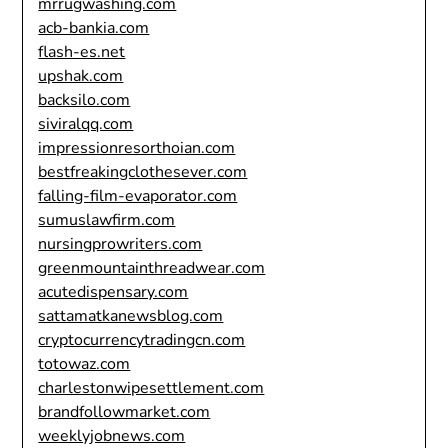
mrrugwashing.com
acb-bankia.com
flash-es.net
upshak.com
backsilo.com
siviralqq.com
impressionresorthoian.com
bestfreakingclothesever.com
falling-film-evaporator.com
sumuslawfirm.com
nursingprowriters.com
greenmountainthreadwear.com
acutedispensary.com
sattamatkanewsblog.com
cryptocurrencytradingcn.com
totowaz.com
charlestonwipesettlement.com
brandfollowmarket.com
weeklyjobnews.com