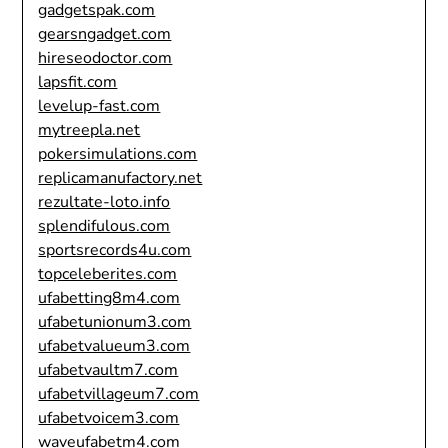
gadgetspak.com
gearsngadget.com
hireseodoctor.com
lapsfit.com
levelup-fast.com
mytreepla.net
pokersimulations.com
replicamanufactory.net
rezultate-loto.info
splendifulous.com
sportsrecords4u.com
topceleberites.com
ufabetting8m4.com
ufabetunionum3.com
ufabetvalueum3.com
ufabetvaultm7.com
ufabetvillageum7.com
ufabetvoicem3.com
waveufabetm4.com