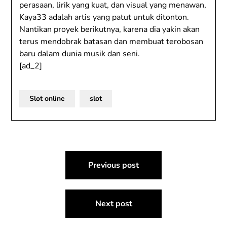
perasaan, lirik yang kuat, dan visual yang menawan,
Kaya33 adalah artis yang patut untuk ditonton.
Nantikan proyek berikutnya, karena dia yakin akan
terus mendobrak batasan dan membuat terobosan
baru dalam dunia musik dan seni.
[ad_2]
Slot online
slot
Post
Previous post
navigation
Next post