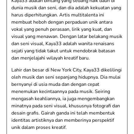
Kaya33 adalah bintang yang sedang naik daun di
dunia musik dan seni, dan dia adalah kekuatan yang
harus diperhitungkan. Artis multitalenta ini
membuat heboh dengan perpaduan unik antara
vokal yang penuh perasaan, lirik yang kuat, dan
visual yang menawan. Dengan latar belakang musik
dan seni visual, Kaya33 adalah wanita renaisans
sejati yang tidak takut untuk mendobrak batasan
dan menjelajahi wilayah kreatif baru.
Lahir dan besar di New York City, Kaya33 dikelilingi
oleh musik dan seni sepanjang hidupnya. Dia mulai
bernyanyi di usia muda dan dengan cepat
menemukan kecintaannya pada musik. Seiring
mengasah keahliannya, ia juga mengembangkan
minatnya pada seni visual, khususnya fotografi dan
desain grafis. Gairah ganda ini telah membentuk
identitas artistiknya dan memberinya perspektif
unik dalam proses kreatif.