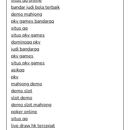
situs qq online
bandar judi bola terbaik
demo mahjong
pkv games bandarqq
situs qq
situs pkv games
dominoqq pkv
judi bandarqq
pkv games
situs pkv games
asikqq
pkv
mahjong demo
demo slot
slot demo
demo slot mahjong
poker online
situs qq
live draw hk tercepat