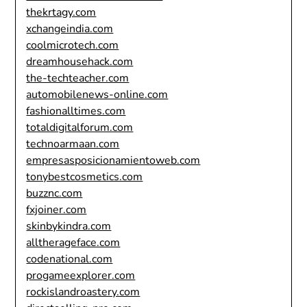
thekrtagy.com
xchangeindia.com
coolmicrotech.com
dreamhousehack.com
the-techteacher.com
automobilenews-online.com
fashionalltimes.com
totaldigitalforum.com
technoarmaan.com
empresasposicionamientoweb.com
tonybestcosmetics.com
buzznc.com
fxjoiner.com
skinbykindra.com
alltherageface.com
codenational.com
progameexplorer.com
rockislandroastery.com