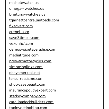
michelewatch.us
omega--watches.us
breitling-watches.us
tgarnettcentrallautoads.com
fixadvert.com
autopluz.co
save3time-c.com
vexonhcf.com
demos-pixelsparadise.com
mediatitude.com
prewarmotorcycles.com
simracinglinks.com
dosyamerkezi.net
le-surrealisme.com
showcasebeauty.com
insurancepolicyexpert.com
statkeycompany.com
carolinadeckbuilders.com
topinvestingblog.com