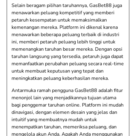
Selain beragam pilihan taruhannya, GasBet88 juga
menawarkan peluang kompetitif yang memberi
petaruh kesempatan untuk memaksimalkan
kemenangan mereka. Platform ini dikenal karena
menawarkan beberapa peluang terbaik di industri
ini, memberi petaruh peluang lebih tinggi untuk
memenangkan taruhan besar mereka. Dengan opsi
taruhan langsung yang tersedia, petaruh juga dapat
memanfaatkan perubahan peluang secara real-time
untuk membuat keputusan yang tepat dan
meningkatkan peluang keberhasilan mereka.
Antarmuka ramah pengguna GasBet88 adalah fitur
menonjol lain yang menjadikannya tujuan utama
bagi penggemar taruhan online. Platform ini mudah
dinavigasi, dengan elemen desain yang jelas dan
intuitif yang membuatnya mudah untuk
menempatkan taruhan, memeriksa peluang, dan
mengelola akun Anda. Apakah Anda menggunakan