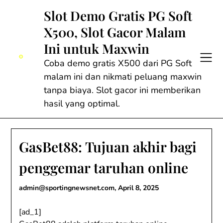
Skip
Slot Demo Gratis PG Soft
to
X500, Slot Gacor Malam
content
Ini untuk Maxwin
Coba demo gratis X500 dari PG Soft
malam ini dan nikmati peluang maxwin
tanpa biaya. Slot gacor ini memberikan
hasil yang optimal.
GasBet88: Tujuan akhir bagi
penggemar taruhan online
admin@sportingnewsnet.com
,
April 8, 2025
[ad_1]