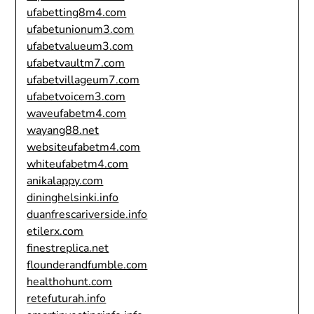
ufabetting8m4.com
ufabetunionum3.com
ufabetvalueum3.com
ufabetvaultm7.com
ufabetvillageum7.com
ufabetvoicem3.com
waveufabetm4.com
wayang88.net
websiteufabetm4.com
whiteufabetm4.com
anikalappy.com
dininghelsinki.info
duanfrescariverside.info
etilerx.com
finestreplica.net
flounderandfumble.com
healthohunt.com
retefuturah.info