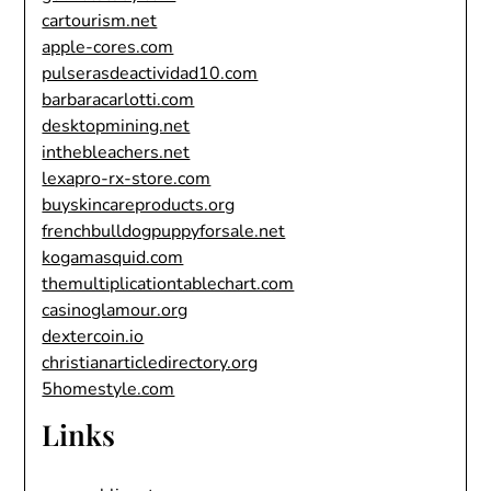
cartourism.net
apple-cores.com
pulserasdeactividad10.com
barbaracarlotti.com
desktopmining.net
inthebleachers.net
lexapro-rx-store.com
buyskincareproducts.org
frenchbulldogpuppyforsale.net
kogamasquid.com
themultiplicationtablechart.com
casinoglamour.org
dextercoin.io
christianarticledirectory.org
5homestyle.com
Links