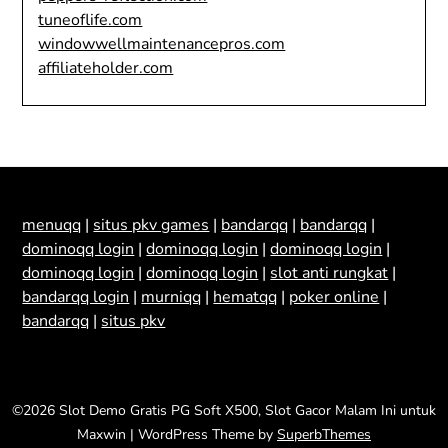
tuneoflife.com
windowwellmaintenancepros.com
affiliateholder.com
menuqq
|
situs pkv games
|
bandarqq
|
bandarqq
|
dominoqq login
|
dominoqq login
|
dominoqq login
|
dominoqq login
|
dominoqq login
|
slot anti rungkat
|
bandarqq login
|
murniqq
|
hematqq
|
poker online
|
bandarqq
|
situs pkv
©2026 Slot Demo Gratis PG Soft X500, Slot Gacor Malam Ini untuk
Maxwin
| WordPress Theme by
SuperbThemes