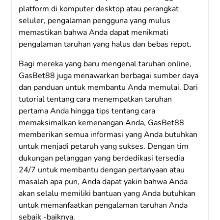
platform di komputer desktop atau perangkat
seluler, pengalaman pengguna yang mulus
memastikan bahwa Anda dapat menikmati
pengalaman taruhan yang halus dan bebas repot.
Bagi mereka yang baru mengenal taruhan online,
GasBet88 juga menawarkan berbagai sumber daya
dan panduan untuk membantu Anda memulai. Dari
tutorial tentang cara menempatkan taruhan
pertama Anda hingga tips tentang cara
memaksimalkan kemenangan Anda, GasBet88
memberikan semua informasi yang Anda butuhkan
untuk menjadi petaruh yang sukses. Dengan tim
dukungan pelanggan yang berdedikasi tersedia
24/7 untuk membantu dengan pertanyaan atau
masalah apa pun, Anda dapat yakin bahwa Anda
akan selalu memiliki bantuan yang Anda butuhkan
untuk memanfaatkan pengalaman taruhan Anda
sebaik -baiknya.