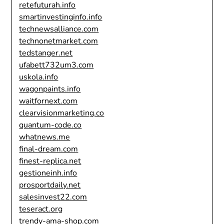
retefuturah.info
smartinvestinginfo.info
technewsalliance.com
technonetmarket.com
tedstanger.net
ufabett732um3.com
uskola.info
wagonpaints.info
waitfornext.com
clearvisionmarketing.co
quantum-code.co
whatnews.me
final-dream.com
finest-replica.net
gestioneinh.info
prosportdaily.net
salesinvest22.com
teseract.org
trendy-ama-shop.com