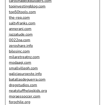
carolinadeckbuilders.com
topinvestingblog.com
top50tools.com
the-rep.com
saltyfranks.com
annerani.com
jazzatude.com
0022pa.com
zeroshare.info
bilesinc.com
milaretreatnz.com
modaagi.com
smallvilleph.com
galiciasuroeste.info
batallasdeguerra.com
dregstudios.com
neatstuffhelpskids.org
moraessoccer.com
forochile.org