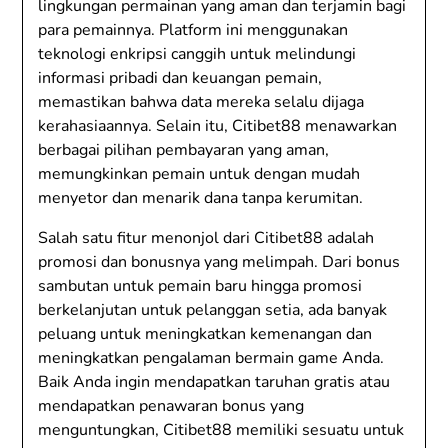
lingkungan permainan yang aman dan terjamin bagi
para pemainnya. Platform ini menggunakan
teknologi enkripsi canggih untuk melindungi
informasi pribadi dan keuangan pemain,
memastikan bahwa data mereka selalu dijaga
kerahasiaannya. Selain itu, Citibet88 menawarkan
berbagai pilihan pembayaran yang aman,
memungkinkan pemain untuk dengan mudah
menyetor dan menarik dana tanpa kerumitan.
Salah satu fitur menonjol dari Citibet88 adalah
promosi dan bonusnya yang melimpah. Dari bonus
sambutan untuk pemain baru hingga promosi
berkelanjutan untuk pelanggan setia, ada banyak
peluang untuk meningkatkan kemenangan dan
meningkatkan pengalaman bermain game Anda.
Baik Anda ingin mendapatkan taruhan gratis atau
mendapatkan penawaran bonus yang
menguntungkan, Citibet88 memiliki sesuatu untuk