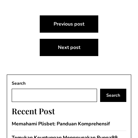
Post
Previous post
navigation
Next post
Search
Search
Recent Post
Memahami Plisbet: Panduan Komprehensif
Temukan Keuntungan Menggunakan Bunga99