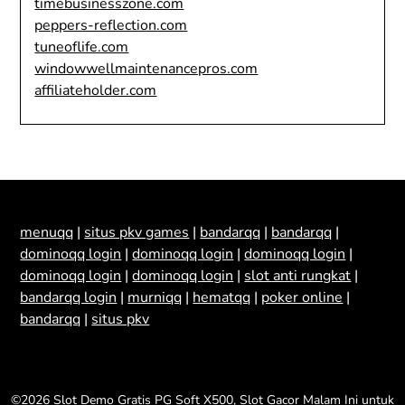
timebusinesszone.com
peppers-reflection.com
tuneoflife.com
windowwellmaintenancepros.com
affiliateholder.com
menuqq
|
situs pkv games
|
bandarqq
|
bandarqq
|
dominoqq login
|
dominoqq login
|
dominoqq login
|
dominoqq login
|
dominoqq login
|
slot anti rungkat
|
bandarqq login
|
murniqq
|
hematqq
|
poker online
|
bandarqq
|
situs pkv
©2026 Slot Demo Gratis PG Soft X500, Slot Gacor Malam Ini untuk