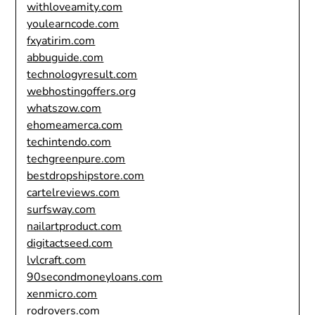
withloveamity.com
youlearncode.com
fxyatirim.com
abbuguide.com
technologyresult.com
webhostingoffers.org
whatszow.com
ehomeamerca.com
techintendo.com
techgreenpure.com
bestdropshipstore.com
cartelreviews.com
surfsway.com
nailartproduct.com
digitactseed.com
lvlcraft.com
90secondmoneyloans.com
xenmicro.com
rodrovers.com