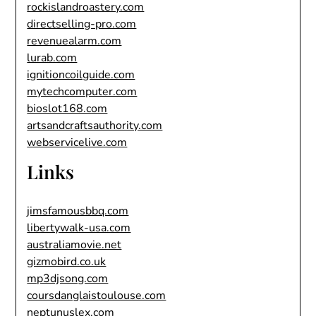
rockislandroastery.com
directselling-pro.com
revenuealarm.com
lurab.com
ignitioncoilguide.com
mytechcomputer.com
bioslot168.com
artsandcraftsauthority.com
webservicelive.com
Links
jimsfamousbbq.com
libertywalk-usa.com
australiamovie.net
gizmobird.co.uk
mp3djsong.com
coursdanglaistoulouse.com
neptunuslex.com