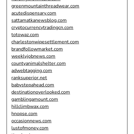
greenmountainthreadwear.com
acutedispensary.com
sattamatkanewsblog.com
cryptocurrencytradingcn.com
totowaz.com
charlestonwipesettlement.com
brandfollowmarket.com
weeklyjobnews.com
countyanimalshelter.com
adwebtagging.com
ranksuperior.net
babystepahead.com
destinationoverlooked.com
gamblingamount.com
hillclimbwax.com
hnopse.com
occasionnews.com
lustofmoney.com