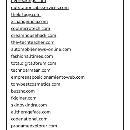
nybreakings.com
outstationcabsservices.com
thekrtagy.com
xchangeindia.com
coolmicrotech.com
dreamhousehack.com
the-techteacher.com
automobilenews-online.com
fashionalltimes.com
totaldigitalforum.com
technoarmaan.com
empresasposicionamientoweb.com
tonybestcosmetics.com
buzznc.com
fxjoiner.com
skinbykindra.com
alltherageface.com
codenational.com
progameexplorer.com