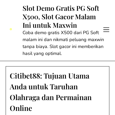
Skip
Slot Demo Gratis PG Soft
to
X500, Slot Gacor Malam
content
Ini untuk Maxwin
Coba demo gratis X500 dari PG Soft
malam ini dan nikmati peluang maxwin
tanpa biaya. Slot gacor ini memberikan
hasil yang optimal.
Citibet88: Tujuan Utama
Anda untuk Taruhan
Olahraga dan Permainan
Online