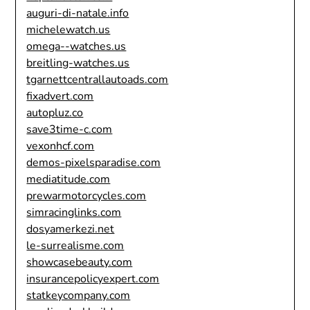
auguri-di-natale.info
michelewatch.us
omega--watches.us
breitling-watches.us
tgarnettcentrallautoads.com
fixadvert.com
autopluz.co
save3time-c.com
vexonhcf.com
demos-pixelsparadise.com
mediatitude.com
prewarmotorcycles.com
simracinglinks.com
dosyamerkezi.net
le-surrealisme.com
showcasebeauty.com
insurancepolicyexpert.com
statkeycompany.com