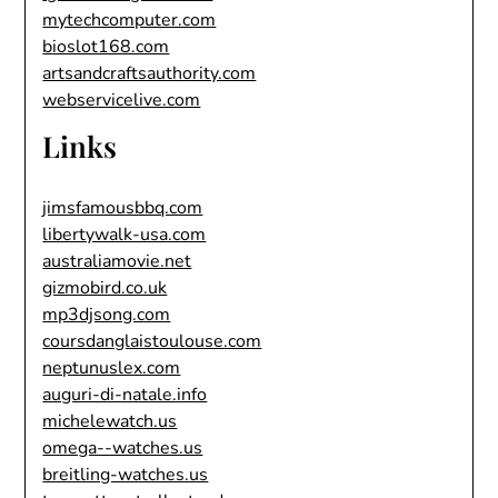
mytechcomputer.com
bioslot168.com
artsandcraftsauthority.com
webservicelive.com
Links
jimsfamousbbq.com
libertywalk-usa.com
australiamovie.net
gizmobird.co.uk
mp3djsong.com
coursdanglaistoulouse.com
neptunuslex.com
auguri-di-natale.info
michelewatch.us
omega--watches.us
breitling-watches.us