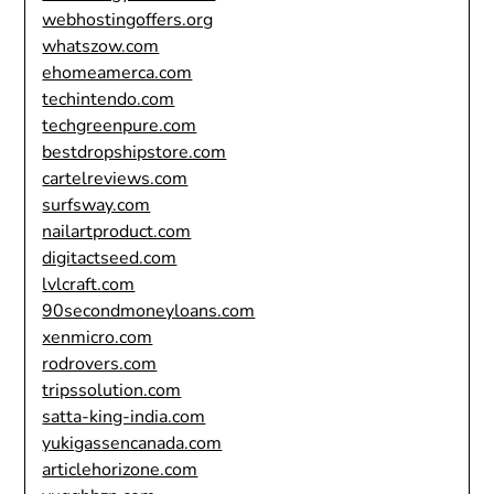
webhostingoffers.org
whatszow.com
ehomeamerca.com
techintendo.com
techgreenpure.com
bestdropshipstore.com
cartelreviews.com
surfsway.com
nailartproduct.com
digitactseed.com
lvlcraft.com
90secondmoneyloans.com
xenmicro.com
rodrovers.com
tripssolution.com
satta-king-india.com
yukigassencanada.com
articlehorizone.com