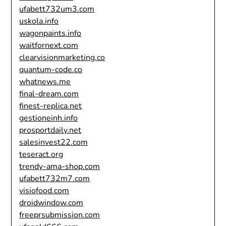
ufabett732um3.com
uskola.info
wagonpaints.info
waitfornext.com
clearvisionmarketing.co
quantum-code.co
whatnews.me
final-dream.com
finest-replica.net
gestioneinh.info
prosportdaily.net
salesinvest22.com
teseract.org
trendy-ama-shop.com
ufabett732m7.com
visiofood.com
droidwindow.com
freeprsubmission.com