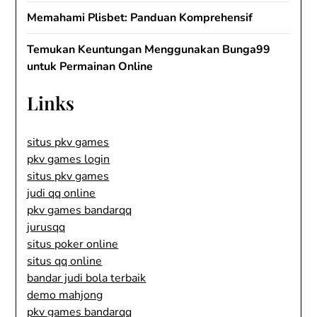
Memahami Plisbet: Panduan Komprehensif
Temukan Keuntungan Menggunakan Bunga99
untuk Permainan Online
Links
situs pkv games
pkv games login
situs pkv games
judi qq online
pkv games bandarqq
jurusqq
situs poker online
situs qq online
bandar judi bola terbaik
demo mahjong
pkv games bandarqq