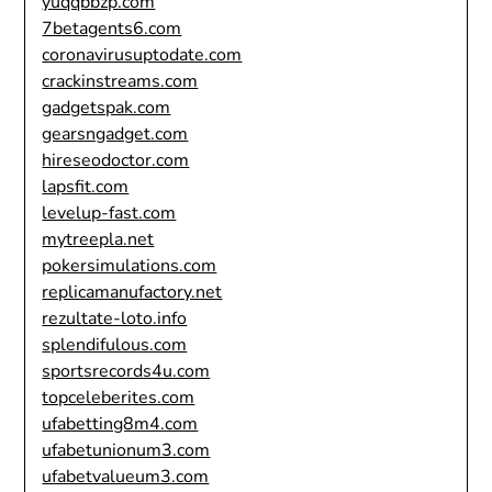
yuqqbbzp.com
7betagents6.com
coronavirusuptodate.com
crackinstreams.com
gadgetspak.com
gearsngadget.com
hireseodoctor.com
lapsfit.com
levelup-fast.com
mytreepla.net
pokersimulations.com
replicamanufactory.net
rezultate-loto.info
splendifulous.com
sportsrecords4u.com
topceleberites.com
ufabetting8m4.com
ufabetunionum3.com
ufabetvalueum3.com