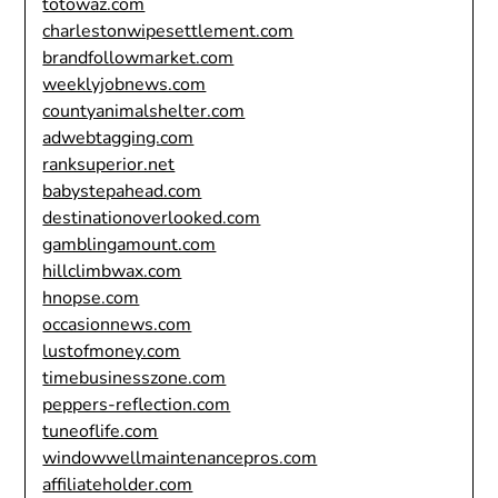
totowaz.com
charlestonwipesettlement.com
brandfollowmarket.com
weeklyjobnews.com
countyanimalshelter.com
adwebtagging.com
ranksuperior.net
babystepahead.com
destinationoverlooked.com
gamblingamount.com
hillclimbwax.com
hnopse.com
occasionnews.com
lustofmoney.com
timebusinesszone.com
peppers-reflection.com
tuneoflife.com
windowwellmaintenancepros.com
affiliateholder.com