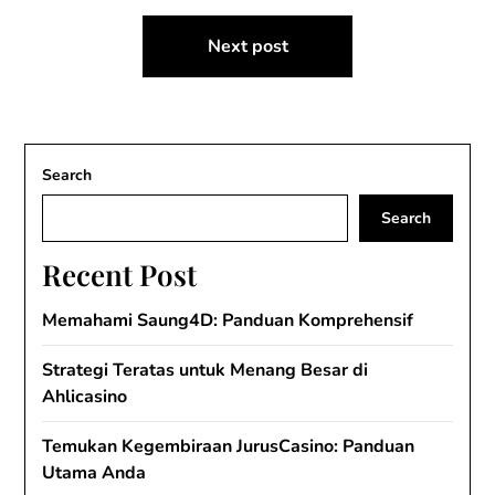
Next post
Search
Search
Recent Post
Memahami Saung4D: Panduan Komprehensif
Strategi Teratas untuk Menang Besar di
Ahlicasino
Temukan Kegembiraan JurusCasino: Panduan
Utama Anda