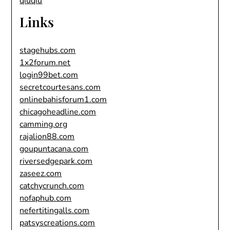
qiuqiu
Links
stagehubs.com
1x2forum.net
login99bet.com
secretcourtesans.com
onlinebahisforum1.com
chicagoheadline.com
camming.org
rajalion88.com
goupuntacana.com
riversedgepark.com
zaseez.com
catchycrunch.com
nofaphub.com
nefertitingalls.com
patsyscreations.com