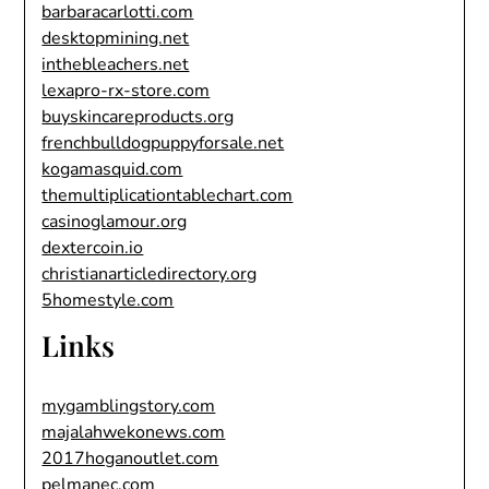
barbaracarlotti.com
desktopmining.net
inthebleachers.net
lexapro-rx-store.com
buyskincareproducts.org
frenchbulldogpuppyforsale.net
kogamasquid.com
themultiplicationtablechart.com
casinoglamour.org
dextercoin.io
christianarticledirectory.org
5homestyle.com
Links
mygamblingstory.com
majalahwekonews.com
2017hoganoutlet.com
pelmanec.com