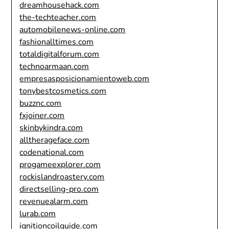
dreamhousehack.com
the-techteacher.com
automobilenews-online.com
fashionalltimes.com
totaldigitalforum.com
technoarmaan.com
empresasposicionamientoweb.com
tonybestcosmetics.com
buzznc.com
fxjoiner.com
skinbykindra.com
alltherageface.com
codenational.com
progameexplorer.com
rockislandroastery.com
directselling-pro.com
revenuealarm.com
lurab.com
ignitioncoilguide.com