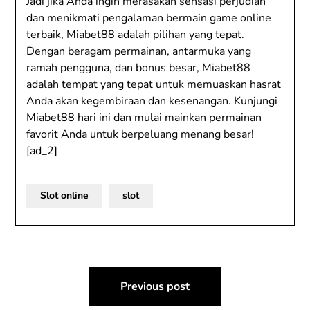
Jadi jika Anda ingin merasakan sensasi perjudian
dan menikmati pengalaman bermain game online
terbaik, Miabet88 adalah pilihan yang tepat.
Dengan beragam permainan, antarmuka yang
ramah pengguna, dan bonus besar, Miabet88
adalah tempat yang tepat untuk memuaskan hasrat
Anda akan kegembiraan dan kesenangan. Kunjungi
Miabet88 hari ini dan mulai mainkan permainan
favorit Anda untuk berpeluang menang besar!
[ad_2]
Slot online
slot
Post
Previous post
navigation