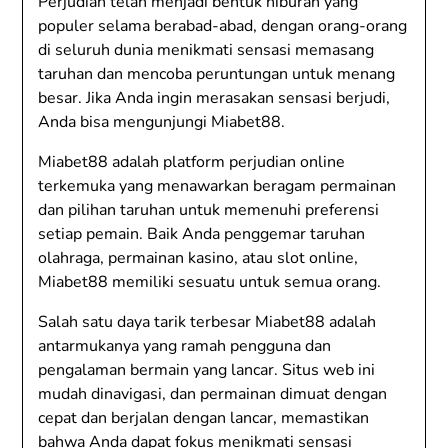
Perjudian telah menjadi bentuk hiburan yang
populer selama berabad-abad, dengan orang-orang
di seluruh dunia menikmati sensasi memasang
taruhan dan mencoba peruntungan untuk menang
besar. Jika Anda ingin merasakan sensasi berjudi,
Anda bisa mengunjungi Miabet88.
Miabet88 adalah platform perjudian online
terkemuka yang menawarkan beragam permainan
dan pilihan taruhan untuk memenuhi preferensi
setiap pemain. Baik Anda penggemar taruhan
olahraga, permainan kasino, atau slot online,
Miabet88 memiliki sesuatu untuk semua orang.
Salah satu daya tarik terbesar Miabet88 adalah
antarmukanya yang ramah pengguna dan
pengalaman bermain yang lancar. Situs web ini
mudah dinavigasi, dan permainan dimuat dengan
cepat dan berjalan dengan lancar, memastikan
bahwa Anda dapat fokus menikmati sensasi