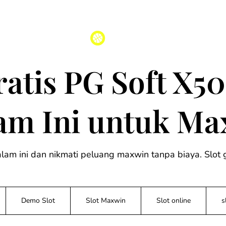
atis PG Soft X50
am Ini untuk Ma
am ini dan nikmati peluang maxwin tanpa biaya. Slot g
Demo Slot
Slot Maxwin
Slot online
s