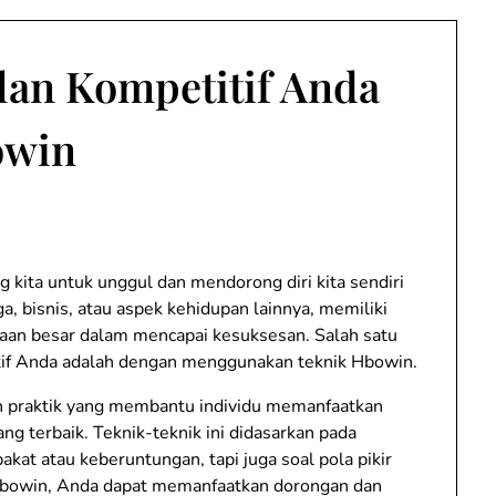
an Kompetitif Anda
owin
 kita untuk unggul dan mendorong diri kita sendiri
a, bisnis, atau aspek kehidupan lainnya, memiliki
aan besar dalam mencapai kesuksesan. Salah satu
tif Anda adalah dengan menggunakan teknik Hbowin.
an praktik yang membantu individu memanfaatkan
g terbaik. Teknik-teknik ini didasarkan pada
at atau keberuntungan, tapi juga soal pola pikir
Hbowin, Anda dapat memanfaatkan dorongan dan