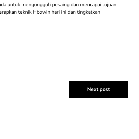
nda untuk mengungguli pesaing dan mencapai tujuan
apkan teknik Hbowin hari ini dan tingkatkan
Next post