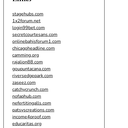
stagehubs.com
1x2forum.net
login99bet.com
secretcourtesans.com
onlinebahisforum1.com
chicagoheadline.com
camming.org
rajalion88.com
goupuntacana.com
riversedgepark.com
zaseez.com
catchycrunch.com
nofaphub.com
nefertitingalls.com
patsyscreations.com
income4proof.com
educaritas.org