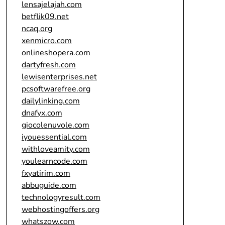
lensajelajah.com
betflik09.net
ncaq.org
xenmicro.com
onlineshopera.com
dartyfresh.com
lewisenterprises.net
pcsoftwarefree.org
dailylinking.com
dnafyx.com
giocolenuvole.com
iyouessential.com
withloveamity.com
youlearncode.com
fxyatirim.com
abbuguide.com
technologyresult.com
webhostingoffers.org
whatszow.com