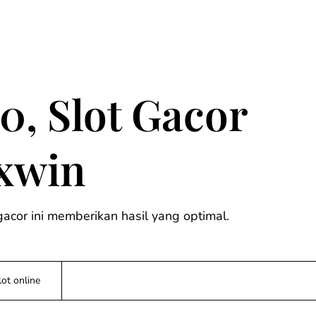
0, Slot Gacor
xwin
acor ini memberikan hasil yang optimal.
lot online