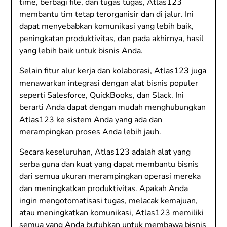
time, berbagi file, dan tugas tugas, Atlas123
membantu tim tetap terorganisir dan di jalur. Ini
dapat menyebabkan komunikasi yang lebih baik,
peningkatan produktivitas, dan pada akhirnya, hasil
yang lebih baik untuk bisnis Anda.
Selain fitur alur kerja dan kolaborasi, Atlas123 juga
menawarkan integrasi dengan alat bisnis populer
seperti Salesforce, QuickBooks, dan Slack. Ini
berarti Anda dapat dengan mudah menghubungkan
Atlas123 ke sistem Anda yang ada dan
merampingkan proses Anda lebih jauh.
Secara keseluruhan, Atlas123 adalah alat yang
serba guna dan kuat yang dapat membantu bisnis
dari semua ukuran merampingkan operasi mereka
dan meningkatkan produktivitas. Apakah Anda
ingin mengotomatisasi tugas, melacak kemajuan,
atau meningkatkan komunikasi, Atlas123 memiliki
semua yang Anda butuhkan untuk membawa bisnis