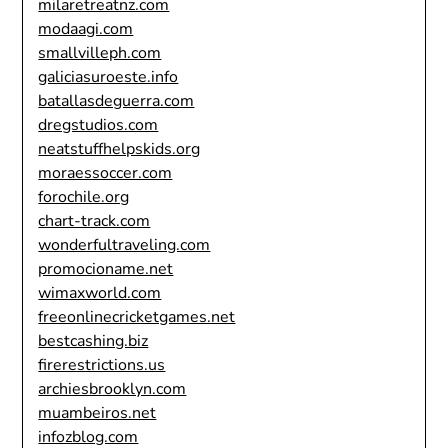
milaretreatnz.com
modaagi.com
smallvilleph.com
galiciasuroeste.info
batallasdeguerra.com
dregstudios.com
neatstuffhelpskids.org
moraessoccer.com
forochile.org
chart-track.com
wonderfultraveling.com
promocioname.net
wimaxworld.com
freeonlinecricketgames.net
bestcashing.biz
firerestrictions.us
archiesbrooklyn.com
muambeiros.net
infozblog.com