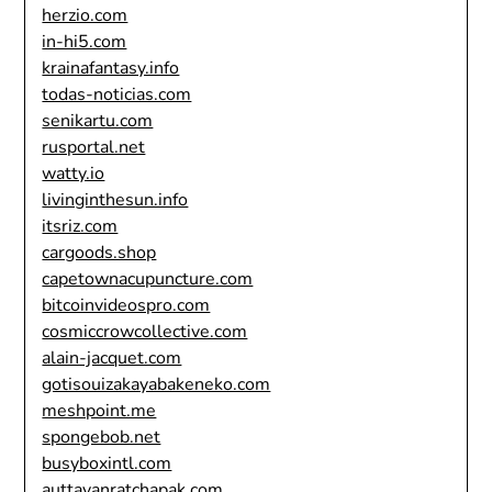
herzio.com
in-hi5.com
krainafantasy.info
todas-noticias.com
senikartu.com
rusportal.net
watty.io
livinginthesun.info
itsriz.com
cargoods.shop
capetownacupuncture.com
bitcoinvideospro.com
cosmiccrowcollective.com
alain-jacquet.com
gotisouizakayabakeneko.com
meshpoint.me
spongebob.net
busyboxintl.com
auttayanratchapak.com