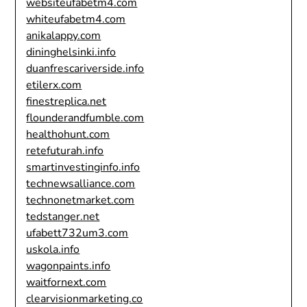
websiteufabetm4.com
whiteufabetm4.com
anikalappy.com
dininghelsinki.info
duanfrescariverside.info
etilerx.com
finestreplica.net
flounderandfumble.com
healthohunt.com
retefuturah.info
smartinvestinginfo.info
technewsalliance.com
technonetmarket.com
tedstanger.net
ufabett732um3.com
uskola.info
wagonpaints.info
waitfornext.com
clearvisionmarketing.co