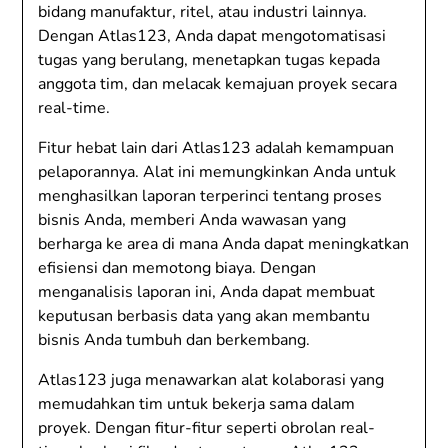
bidang manufaktur, ritel, atau industri lainnya.
Dengan Atlas123, Anda dapat mengotomatisasi
tugas yang berulang, menetapkan tugas kepada
anggota tim, dan melacak kemajuan proyek secara
real-time.
Fitur hebat lain dari Atlas123 adalah kemampuan
pelaporannya. Alat ini memungkinkan Anda untuk
menghasilkan laporan terperinci tentang proses
bisnis Anda, memberi Anda wawasan yang
berharga ke area di mana Anda dapat meningkatkan
efisiensi dan memotong biaya. Dengan
menganalisis laporan ini, Anda dapat membuat
keputusan berbasis data yang akan membantu
bisnis Anda tumbuh dan berkembang.
Atlas123 juga menawarkan alat kolaborasi yang
memudahkan tim untuk bekerja sama dalam
proyek. Dengan fitur-fitur seperti obrolan real-