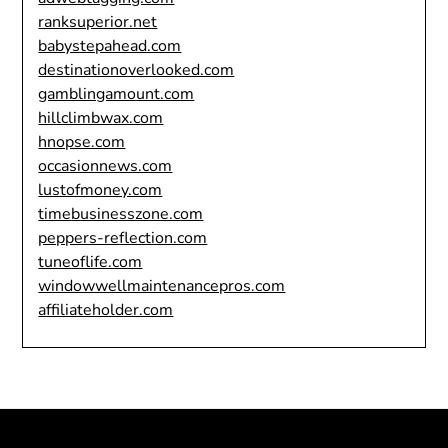
ranksuperior.net
babystepahead.com
destinationoverlooked.com
gamblingamount.com
hillclimbwax.com
hnopse.com
occasionnews.com
lustofmoney.com
timebusinesszone.com
peppers-reflection.com
tuneoflife.com
windowwellmaintenancepros.com
affiliateholder.com