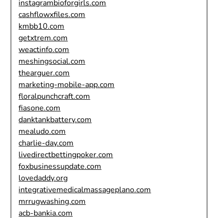
instagrambioforgirls.com
cashflowxfiles.com
kmbb10.com
getxtrem.com
weactinfo.com
meshingsocial.com
thearguer.com
marketing-mobile-app.com
floralpunchcraft.com
fiasone.com
danktankbattery.com
mealudo.com
charlie-day.com
livedirectbettingpoker.com
foxbusinessupdate.com
lovedaddy.org
integrativemedicalmassageplano.com
mrrugwashing.com
acb-bankia.com