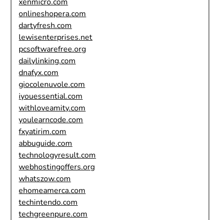
xenmicro.com
onlineshopera.com
dartyfresh.com
lewisenterprises.net
pcsoftwarefree.org
dailylinking.com
dnafyx.com
giocolenuvole.com
iyouessential.com
withloveamity.com
youlearncode.com
fxyatirim.com
abbuguide.com
technologyresult.com
webhostingoffers.org
whatszow.com
ehomeamerca.com
techintendo.com
techgreenpure.com