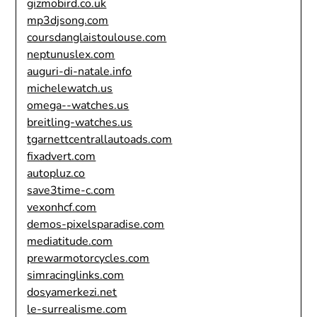
gizmobird.co.uk
mp3djsong.com
coursdanglaistoulouse.com
neptunuslex.com
auguri-di-natale.info
michelewatch.us
omega--watches.us
breitling-watches.us
tgarnettcentrallautoads.com
fixadvert.com
autopluz.co
save3time-c.com
vexonhcf.com
demos-pixelsparadise.com
mediatitude.com
prewarmotorcycles.com
simracinglinks.com
dosyamerkezi.net
le-surrealisme.com