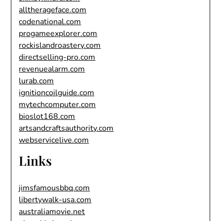
alltherageface.com
codenational.com
progameexplorer.com
rockislandroastery.com
directselling-pro.com
revenuealarm.com
lurab.com
ignitioncoilguide.com
mytechcomputer.com
bioslot168.com
artsandcraftsauthority.com
webservicelive.com
Links
jimsfamousbbq.com
libertywalk-usa.com
australiamovie.net