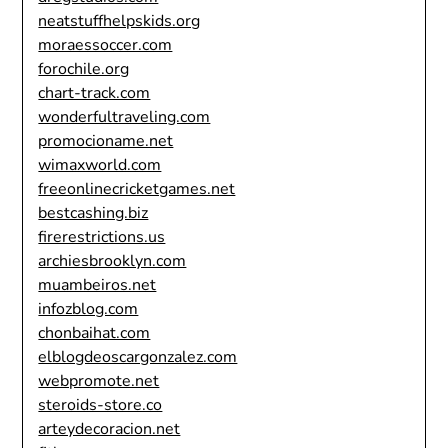
neatstuffhelpskids.org
moraessoccer.com
forochile.org
chart-track.com
wonderfultraveling.com
promocioname.net
wimaxworld.com
freeonlinecricketgames.net
bestcashing.biz
firerestrictions.us
archiesbrooklyn.com
muambeiros.net
infozblog.com
chonbaihat.com
elblogdeoscargonzalez.com
webpromote.net
steroids-store.co
arteydecoracion.net