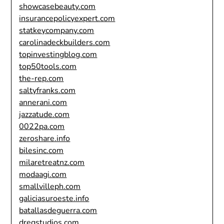
showcasebeauty.com
insurancepolicyexpert.com
statkeycompany.com
carolinadeckbuilders.com
topinvestingblog.com
top50tools.com
the-rep.com
saltyfranks.com
annerani.com
jazzatude.com
0022pa.com
zeroshare.info
bilesinc.com
milaretreatnz.com
modaagi.com
smallvilleph.com
galiciasuroeste.info
batallasdeguerra.com
dregstudios.com