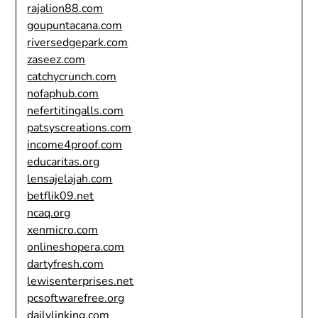
rajalion88.com
goupuntacana.com
riversedgepark.com
zaseez.com
catchycrunch.com
nofaphub.com
nefertitingalls.com
patsyscreations.com
income4proof.com
educaritas.org
lensajelajah.com
betflik09.net
ncaq.org
xenmicro.com
onlineshopera.com
dartyfresh.com
lewisenterprises.net
pcsoftwarefree.org
dailylinking.com