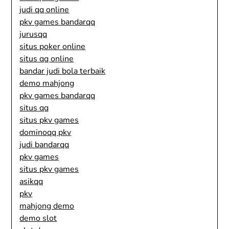
judi qq online
pkv games bandarqq
jurusqq
situs poker online
situs qq online
bandar judi bola terbaik
demo mahjong
pkv games bandarqq
situs qq
situs pkv games
dominoqq pkv
judi bandarqq
pkv games
situs pkv games
asikqq
pkv
mahjong demo
demo slot