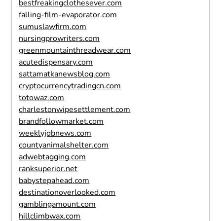
bestfreakingclothesever.com
falling-film-evaporator.com
sumuslawfirm.com
nursingprowriters.com
greenmountainthreadwear.com
acutedispensary.com
sattamatkanewsblog.com
cryptocurrencytradingcn.com
totowaz.com
charlestonwipesettlement.com
brandfollowmarket.com
weeklyjobnews.com
countyanimalshelter.com
adwebtagging.com
ranksuperior.net
babystepahead.com
destinationoverlooked.com
gamblingamount.com
hillclimbwax.com