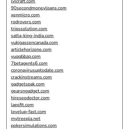
lvlcraft.com
90secondmoneyloans.com
xenmicro.com
rodrovers.com
tripssolution.com
satta-king-india.com
yukigassencanada.com
articlehorizone.com
yuqqbbzp.com
7betagents6.com
coronavirusuptodate.com
crackinstreams.com
gadgetspak.com
gearsngadget.com
hireseodoctor.com
lapsfit.com
levelup-fast.com
mytreepla.net
pokersimulations.com