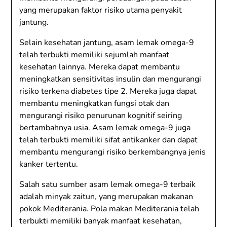
yang merupakan faktor risiko utama penyakit
jantung.
Selain kesehatan jantung, asam lemak omega-9
telah terbukti memiliki sejumlah manfaat
kesehatan lainnya. Mereka dapat membantu
meningkatkan sensitivitas insulin dan mengurangi
risiko terkena diabetes tipe 2. Mereka juga dapat
membantu meningkatkan fungsi otak dan
mengurangi risiko penurunan kognitif seiring
bertambahnya usia. Asam lemak omega-9 juga
telah terbukti memiliki sifat antikanker dan dapat
membantu mengurangi risiko berkembangnya jenis
kanker tertentu.
Salah satu sumber asam lemak omega-9 terbaik
adalah minyak zaitun, yang merupakan makanan
pokok Mediterania. Pola makan Mediterania telah
terbukti memiliki banyak manfaat kesehatan,