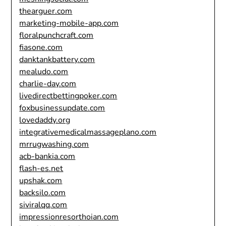
thearguer.com
marketing-mobile-app.com
floralpunchcraft.com
fiasone.com
danktankbattery.com
mealudo.com
charlie-day.com
livedirectbettingpoker.com
foxbusinessupdate.com
lovedaddy.org
integrativemedicalmassageplano.com
mrrugwashing.com
acb-bankia.com
flash-es.net
upshak.com
backsilo.com
siviralqq.com
impressionresorthoian.com